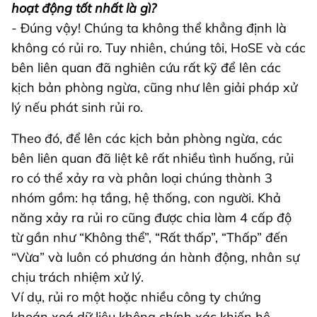
hoạt động tốt nhất là gì?
- Đúng vậy! Chúng ta không thể khẳng định là
không có rủi ro. Tuy nhiên, chúng tôi, HoSE và các
bên liên quan đã nghiên cứu rất kỹ để lên các
kịch bản phòng ngừa, cũng như lên giải pháp xử
lý nếu phát sinh rủi ro.
Theo đó, để lên các kịch bản phòng ngừa, các
bên liên quan đã liệt kê rất nhiều tình huống, rủi
ro có thể xảy ra và phân loại chúng thành 3
nhóm gồm: hạ tầng, hệ thống, con người. Khả
năng xảy ra rủi ro cũng được chia làm 4 cấp độ
từ gần như “Không thể”, “Rất thấp”, “Thấp” đến
“Vừa” và luôn có phương án hành động, nhân sự
chịu trách nhiệm xử lý.
Ví dụ, rủi ro một hoặc nhiều công ty chứng
khoán xoá dữ liệu không chính xác khiến hệ