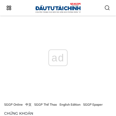
ad
SGGP Online
中文
SGGP Thể Thao
English Edition
SGGP Epaper
CHỨNG KHOÁN