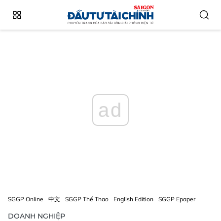
ad
SGGP Online
中文
SGGP Thể Thao
English Edition
SGGP Epaper
DOANH NGHIỆP