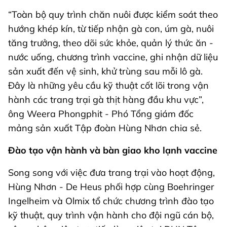
“Toàn bộ quy trình chăn nuôi được kiểm soát theo
hướng khép kín, từ tiếp nhận gà con, úm gà, nuôi
tăng trưởng, theo dõi sức khỏe, quản lý thức ăn -
nước uống, chương trình vaccine, ghi nhận dữ liệu
sản xuất đến vệ sinh, khử trùng sau mỗi lô gà.
Đây là những yêu cầu kỹ thuật cốt lõi trong vận
hành các trang trại gà thịt hàng đầu khu vực”,
ông Weera Phongphit - Phó Tổng giám đốc
mảng sản xuất Tập đoàn Hùng Nhơn chia sẻ.
Đào tạo vận hành và bàn giao kho lạnh vaccine
Song song với việc đưa trang trại vào hoạt động,
Hùng Nhơn - De Heus phối hợp cùng Boehringer
Ingelheim và Olmix tổ chức chương trình đào tạo
kỹ thuật, quy trình vận hành cho đội ngũ cán bộ,