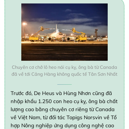
Chuyên cơ chở lô heo nái cụ kỵ, ông bà từ Canada
đã về tới Cảng Hàng không quốc tế Tân Sơn Nhất
Trước đó, De Heus và Hùng Nhơn cũng đã
nhập khẩu 1.250 con heo cụ kỵ, ông bà chất
lượng cao bằng chuyên cơ riêng từ Canada
về Việt Nam, từ đối tác Topigs Norsvin về Tổ
hợp Nông nghiệp ứng dụng công nghệ cao