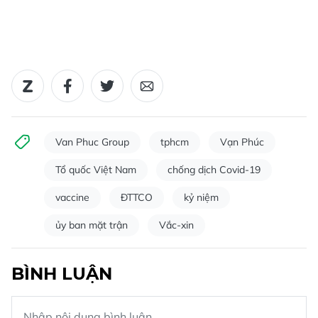
Van Phuc Group
tphcm
Vạn Phúc
Tổ quốc Việt Nam
chống dịch Covid-19
vaccine
ĐTTCO
kỷ niệm
ủy ban mặt trận
Vắc-xin
BÌNH LUẬN