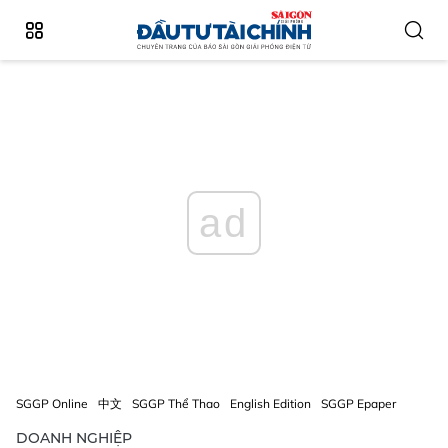
ad
SGGP Online
中文
SGGP Thể Thao
English Edition
SGGP Epaper
DOANH NGHIỆP