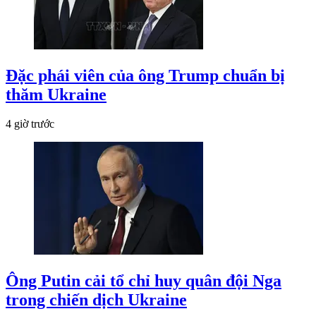
Đặc phái viên của ông Trump chuẩn bị
thăm Ukraine
4 giờ trước
Ông Putin cải tổ chỉ huy quân đội Nga
trong chiến dịch Ukraine