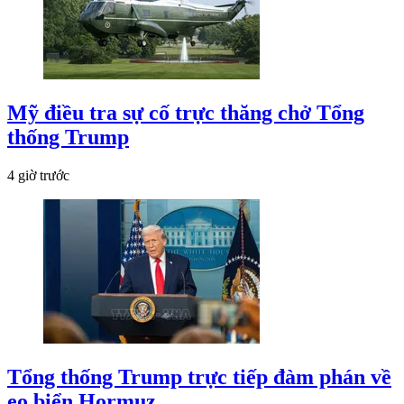
Mỹ điều tra sự cố trực thăng chở Tổng
thống Trump
4 giờ trước
Tổng thống Trump trực tiếp đàm phán về
eo biển Hormuz