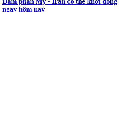
Đàm phán Mỹ - Iran có thể khởi động
ngay hôm nay
02/08/2026 23:48
Cháy phà ở Indonesia, nhiều người thiệt
mạng và mất tích
02/08/2026 23:48
Xem thêm
Báo Sài Gòn Đầu Tư Tài Chính
Tổng Biên tập
: Nguyễn Khắc Văn