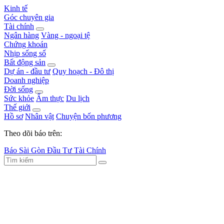
Kinh tế
Góc chuyên gia
Tài chính
Ngân hàng
Vàng - ngoại tệ
Chứng khoán
Nhịp sống số
Bất động sản
Dự án - đầu tư
Quy hoạch - Đô thị
Doanh nghiệp
Đời sống
Sức khỏe
Ẩm thực
Du lịch
Thế giới
Hồ sơ
Nhân vật
Chuyện bốn phương
Theo dõi báo trên:
Báo Sài Gòn Đầu Tư Tài Chính