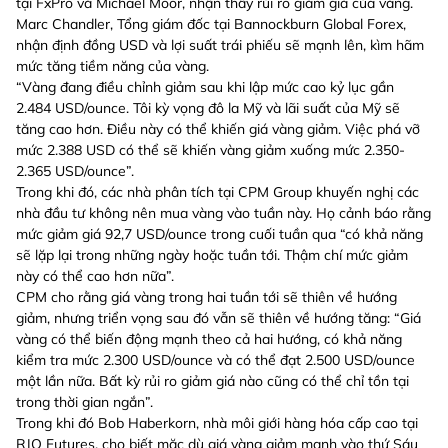
tại FxPro và Michael Moor, nhận thấy rủi ro giảm giá của vàng.
Marc Chandler, Tổng giám đốc tại Bannockburn Global Forex,
nhận định đồng USD và lợi suất trái phiếu sẽ mạnh lên, kìm hãm
mức tăng tiềm năng của vàng.
“Vàng đang điều chỉnh giảm sau khi lập mức cao kỷ lục gần
2.484 USD/ounce. Tôi kỳ vọng đô la Mỹ và lãi suất của Mỹ sẽ
tăng cao hơn. Điều này có thể khiến giá vàng giảm. Việc phá vỡ
mức 2.388 USD có thể sẽ khiến vàng giảm xuống mức 2.350-
2.365 USD/ounce”.
Trong khi đó, các nhà phân tích tại CPM Group khuyến nghị các
nhà đầu tư không nên mua vàng vào tuần này. Họ cảnh báo rằng
mức giảm giá 92,7 USD/ounce trong cuối tuần qua “có khả năng
sẽ lặp lại trong những ngày hoặc tuần tới. Thậm chí mức giảm
này có thể cao hơn nữa”.
CPM cho rằng giá vàng trong hai tuần tới sẽ thiên về hướng
giảm, nhưng triển vọng sau đó vẫn sẽ thiên về hướng tăng: “Giá
vàng có thể biến động mạnh theo cả hai hướng, có khả năng
kiểm tra mức 2.300 USD/ounce và có thể đạt 2.500 USD/ounce
một lần nữa. Bất kỳ rủi ro giảm giá nào cũng có thể chỉ tồn tại
trong thời gian ngắn”.
Trong khi đó Bob Haberkorn, nhà môi giới hàng hóa cấp cao tại
RJO Futures, cho biết mặc dù giá vàng giảm mạnh vào thứ Sáu