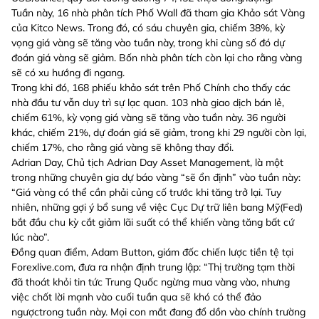
Tuần này, 16 nhà phân tích Phố Wall đã tham gia Khảo sát Vàng
của Kitco News. Trong đó, có sáu chuyên gia, chiếm 38%, kỳ
vọng giá vàng sẽ tăng vào tuần này, trong khi cùng số đó dự
đoán giá vàng sẽ giảm. Bốn nhà phân tích còn lại cho rằng vàng
sẽ có xu hướng đi ngang.
Trong khi đó, 168 phiếu khảo sát trên Phố Chính cho thấy các
nhà đầu tư vẫn duy trì sự lạc quan. 103 nhà giao dịch bán lẻ,
chiếm 61%, kỳ vọng giá vàng sẽ tăng vào tuần này. 36 người
khác, chiếm 21%, dự đoán giá sẽ giảm, trong khi 29 người còn lại,
chiếm 17%, cho rằng giá vàng sẽ không thay đổi.
Adrian Day, Chủ tịch Adrian Day Asset Management, là một
trong những chuyên gia dự báo vàng “sẽ ổn định” vào tuần này:
“Giá vàng có thể cần phải củng cố trước khi tăng trở lại. Tuy
nhiên, những gợi ý bổ sung về việc Cục Dự trữ liên bang Mỹ(Fed)
bắt đầu chu kỳ cắt giảm lãi suất có thể khiến vàng tăng bất cứ
lúc nào”.
Đồng quan điểm, Adam Button, giám đốc chiến lược tiền tệ tại
Forexlive.com, đưa ra nhận định trung lập: “Thị trường tạm thời
đã thoát khỏi tin tức Trung Quốc ngừng mua vàng vào, nhưng
việc chốt lời mạnh vào cuối tuần qua sẽ khó có thể đảo
ngượctrong tuần này. Mọi con mắt đang đổ dồn vào chính trường