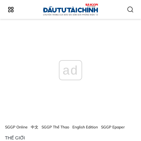
ad
SGGP Online
中文
SGGP Thể Thao
English Edition
SGGP Epaper
THẾ GIỚI