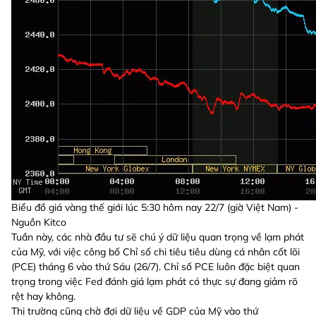
Biểu đồ giá vàng thế giới lúc 5:30 hôm nay 22/7 (giờ Việt Nam) -
Nguồn Kitco
Tuần này, các nhà đầu tư sẽ chú ý dữ liệu quan trọng về lạm phát
của Mỹ, với việc công bố Chỉ số chi tiêu tiêu dùng cá nhân cốt lõi
(PCE) tháng 6 vào thứ Sáu (26/7). Chỉ số PCE luôn đặc biệt quan
trọng trong việc Fed đánh giá lạm phát có thực sự đang giảm rõ
rệt hay không.
Thị trường cũng chờ đợi dữ liệu về GDP của Mỹ vào thứ