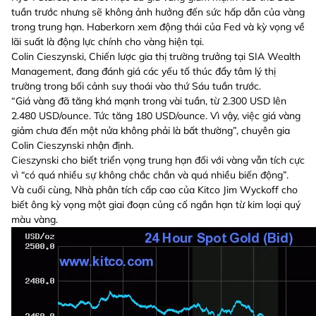
tuần trước nhưng sẽ không ảnh hưởng đến sức hấp dẫn của vàng
trong trung hạn. Haberkorn xem động thái của Fed và kỳ vọng về
lãi suất là động lực chính cho vàng hiện tại.
Colin Cieszynski, Chiến lược gia thị trường trưởng tại SIA Wealth
Management, đang đánh giá các yếu tố thúc đẩy tâm lý thị
trường trong bối cảnh suy thoái vào thứ Sáu tuần trước.
“Giá vàng đã tăng khá mạnh trong vài tuần, từ 2.300 USD lên
2.480 USD/ounce. Tức tăng 180 USD/ounce. Vì vậy, việc giá vàng
giảm chưa đến một nửa không phải là bất thường”, chuyên gia
Colin Cieszynski nhận định.
Cieszynski cho biết triển vọng trung hạn đối với vàng vẫn tích cực
vì “có quá nhiều sự không chắc chắn và quá nhiều biến động”.
Và cuối cùng, Nhà phân tích cấp cao của Kitco Jim Wyckoff cho
biết ông kỳ vọng một giai đoạn củng cố ngắn hạn từ kim loại quý
màu vàng.