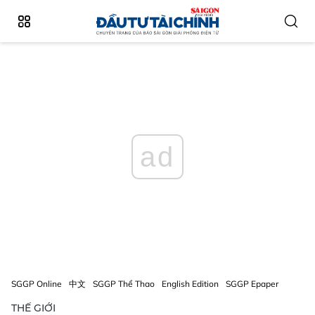
ad
SGGP Online
中文
SGGP Thể Thao
English Edition
SGGP Epaper
THẾ GIỚI