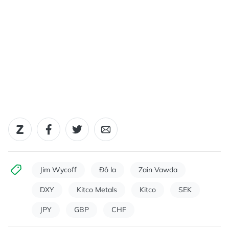
Jim Wycoff
Đô la
Zain Vawda
DXY
Kitco Metals
Kitco
SEK
JPY
GBP
CHF