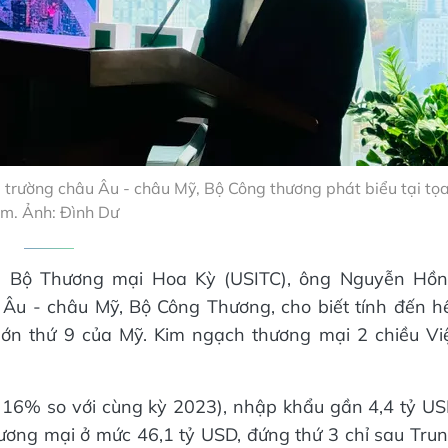
trường châu Âu - châu Mỹ, Bộ Công thương phát biểu tại tọ
m. Ảnh: Đình Dư
ế, Bộ Thương mại Hoa Kỳ (USITC), ông Nguyễn Hồ
Âu - châu Mỹ, Bộ Công Thương, cho biết tính đến h
lớn thứ 9 của Mỹ. Kim ngạch thương mại 2 chiều Vi
 16% so với cùng kỳ 2023), nhập khẩu gần 4,4 tỷ U
hương mại ở mức 46,1 tỷ USD, đứng thứ 3 chỉ sau Tru