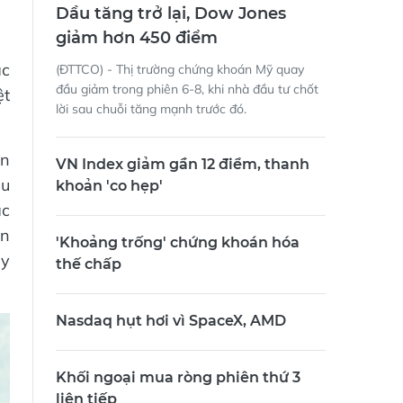
Dầu tăng trở lại, Dow Jones
giảm hơn 450 điểm
ác
(ĐTTCO) - Thị trường chứng khoán Mỹ quay
đầu giảm trong phiên 6-8, khi nhà đầu tư chốt
ệt
lời sau chuỗi tăng mạnh trước đó.
ơn
VN Index giảm gần 12 điểm, thanh
ẩu
khoản 'co hẹp'
ác
ến
'Khoảng trống' chứng khoán hóa
ẩy
thế chấp
Nasdaq hụt hơi vì SpaceX, AMD
Khối ngoại mua ròng phiên thứ 3