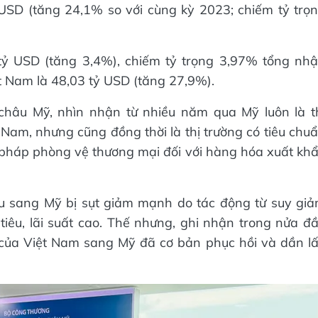
USD (tăng 24,1% so với cùng kỳ 2023; chiếm tỷ trọ
 tỷ USD (tăng 3,4%), chiếm tỷ trọng 3,97% tổng nh
t Nam là 48,03 tỷ USD (tăng 27,9%).
 châu Mỹ, nhìn nhận từ nhiều năm qua Mỹ luôn là t
 Nam, nhưng cũng đồng thời là thị trường có tiêu chu
pháp phòng vệ thương mại đối với hàng hóa xuất kh
u sang Mỹ bị sụt giảm mạnh do tác động từ suy gi
 tiêu, lãi suất cao. Thế nhưng, ghi nhận trong nửa đ
của Việt Nam sang Mỹ đã cơ bản phục hồi và dần l