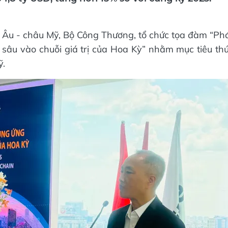
4,8 tỷ USD, tăng hơn 15% so với cùng kỳ 2023.
u Âu - châu Mỹ, Bộ Công Thương, tổ chức tọa đàm “Ph
 sâu vào chuỗi giá trị của Hoa Kỳ” nhằm mục tiêu th
ỹ.