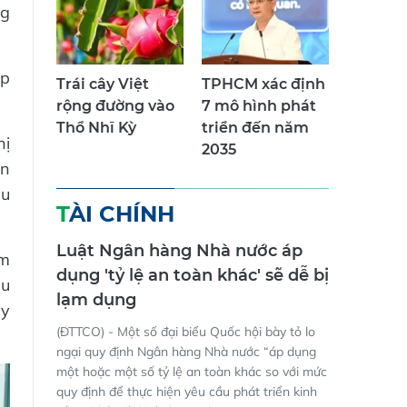
ng
ập
Trái cây Việt
TPHCM xác định
rộng đường vào
7 mô hình phát
Thổ Nhĩ Kỳ
triển đến năm
hị
2035
ẩn
ẩu
TÀI CHÍNH
Luật Ngân hàng Nhà nước áp
ảm
dụng 'tỷ lệ an toàn khác' sẽ dễ bị
ầu
lạm dụng
ấy
(ĐTTCO) - Một số đại biểu Quốc hội bày tỏ lo
ngại quy định Ngân hàng Nhà nước “áp dụng
một hoặc một số tỷ lệ an toàn khác so với mức
quy định để thực hiện yêu cầu phát triển kinh