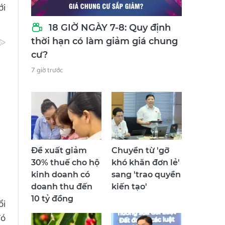
ới
18 GIỜ NGÀY 7-8: Quy định
thời hạn có làm giảm giá chung
cư?
7 giờ trước
Đề xuất giảm
Chuyển từ 'gỡ
30% thuế cho hộ
khó khăn đơn lẻ'
kinh doanh có
sang 'trao quyền
doanh thu đến
kiến tạo'
10 tỷ đồng
ổi
đó