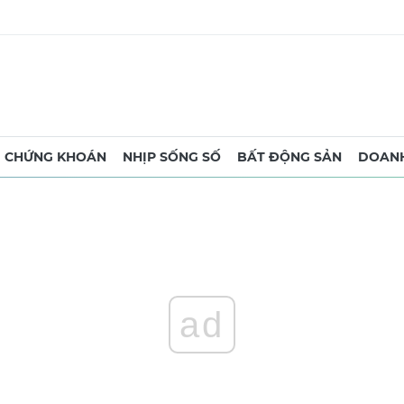
CHỨNG KHOÁN
NHỊP SỐNG SỐ
BẤT ĐỘNG SẢN
DOANH
ad