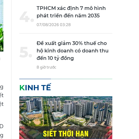
TPHCM xác định 7 mô hình
phát triển đến năm 2035
07/08/2026 03:28
Đề xuất giảm 30% thuế cho
hộ kinh doanh có doanh thu
a
đến 10 tỷ đồng
8 giờ trước
ng
KINH TẾ
ết
ệt
SD
ng