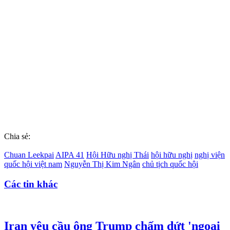
Chia sẻ:
Chuan Leekpai
AIPA 41
Hội Hữu nghị Thái
hội hữu nghị
nghị viện
quốc hội việt nam
Nguyễn Thị Kim Ngân
chủ tịch quốc hội
Các tin khác
Iran yêu cầu ông Trump chấm dứt 'ngoại