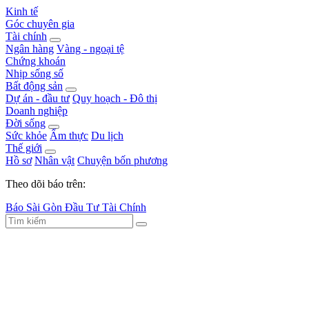
Kinh tế
Góc chuyên gia
Tài chính
Ngân hàng
Vàng - ngoại tệ
Chứng khoán
Nhịp sống số
Bất động sản
Dự án - đầu tư
Quy hoạch - Đô thị
Doanh nghiệp
Đời sống
Sức khỏe
Ẩm thực
Du lịch
Thế giới
Hồ sơ
Nhân vật
Chuyện bốn phương
Theo dõi báo trên:
Báo Sài Gòn Đầu Tư Tài Chính