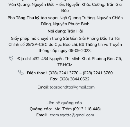
Văn Quang, Nguyễn Đức Hiển, Nguyễn Khắc Cường, Trần Gia
Bảo
Phó Tổng Thư ký tòa soạn:
Ngô Quang Trưởng, Nguyễn Chiến
Dũng, Nguyễn Phước Bình
Nội dung:
Trần Hải
Giấy phép mở chuyên trang Sài Gòn Giải Phóng Đầu Tư Tài
Chính số 29/GP-CBC do Cục Báo chí, Bộ Thông tin và Truyền
thông cấp ngày 06-09-2023.
Địa chỉ:
432-434 Nguyễn Thị Minh Khai, Phường Bàn Cờ,
TP.HCM
Điện thoại:
(028) 2241.3770 – (028) 2241.3760
Fax:
(028) 3844.0522
Email:
toasoandttc@gmail.com
Liên hệ quảng cáo
Quảng cáo:
Mai Trâm (0913 118 448)
Email:
tram.sgdttc@gmail.com