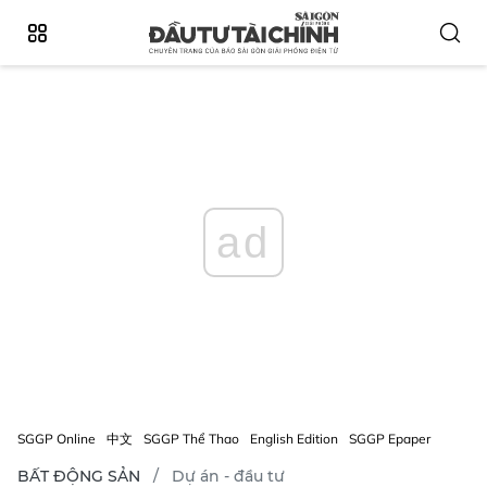
ad
SGGP Online
中文
SGGP Thể Thao
English Edition
SGGP Epaper
BẤT ĐỘNG SẢN
Dự án - đầu tư