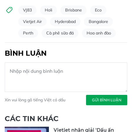
VJ83
Holi
Brisbane
Eco
Vietjet Air
Hyderabad
Bangalore
Perth
Cà phê sữa đá
Hoa anh đào
BÌNH LUẬN
Xin vui lòng gõ tiếng Việt có dấu
GỬI BÌNH LUẬN
CÁC TIN KHÁC
Vietjet nhận giải 'Dấu ấn