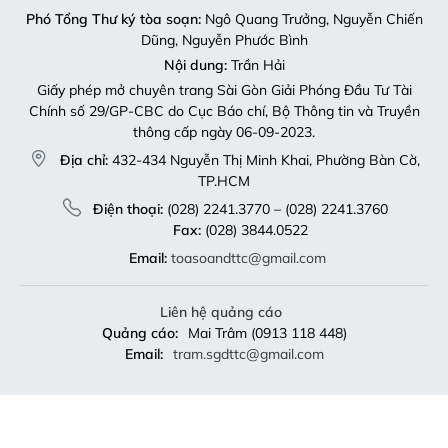
Phó Tổng Thư ký tòa soạn:
Ngô Quang Trưởng, Nguyễn Chiến
Dũng, Nguyễn Phước Bình
Nội dung:
Trần Hải
Giấy phép mở chuyên trang Sài Gòn Giải Phóng Đầu Tư Tài
Chính số 29/GP-CBC do Cục Báo chí, Bộ Thông tin và Truyền
thông cấp ngày 06-09-2023.
Địa chỉ:
432-434 Nguyễn Thị Minh Khai, Phường Bàn Cờ,
TP.HCM
Điện thoại:
(028) 2241.3770 – (028) 2241.3760
Fax:
(028) 3844.0522
Email:
toasoandttc@gmail.com
Liên hệ quảng cáo
Quảng cáo:
Mai Trâm (0913 118 448)
Email:
tram.sgdttc@gmail.com