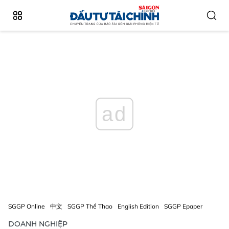
ad
SGGP Online
中文
SGGP Thể Thao
English Edition
SGGP Epaper
DOANH NGHIỆP