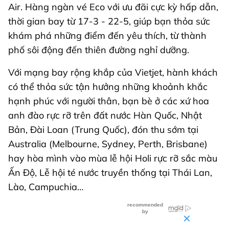
Air. Hàng ngàn vé Eco với ưu đãi cực kỳ hấp dẫn,
thời gian bay từ 17-3 - 22-5, giúp bạn thỏa sức
khám phá những điểm đến yêu thích, từ thành
phố sôi động đến thiên đường nghỉ dưỡng.
Với mạng bay rộng khắp của Vietjet, hành khách
có thể thỏa sức tận hưởng những khoảnh khắc
hạnh phúc với người thân, bạn bè ở các xứ hoa
anh đào rực rỡ trên đất nước Hàn Quốc, Nhật
Bản, Đài Loan (Trung Quốc), đón thu sớm tại
Australia (Melbourne, Sydney, Perth, Brisbane)
hay hòa mình vào mùa lễ hội Holi rực rỡ sắc màu
Ấn Độ, Lễ hội té nước truyền thống tại Thái Lan,
Lào, Campuchia…