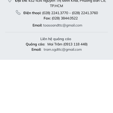
Địa chỉ:
432-434 Nguyễn Thị Minh Khai, Phường Bàn Cờ,
TP.HCM
Điện thoại:
(028) 2241.3770 – (028) 2241.3760
Fax:
(028) 3844.0522
Email:
toasoandttc@gmail.com
Liên hệ quảng cáo
Quảng cáo:
Mai Trâm (0913 118 448)
Email:
tram.sgdttc@gmail.com