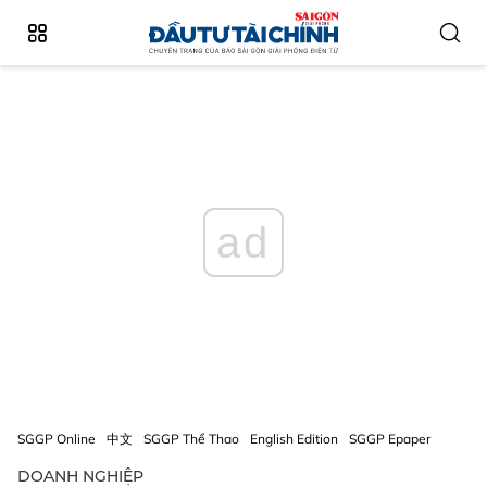
ad
SGGP Online
中文
SGGP Thể Thao
English Edition
SGGP Epaper
DOANH NGHIỆP