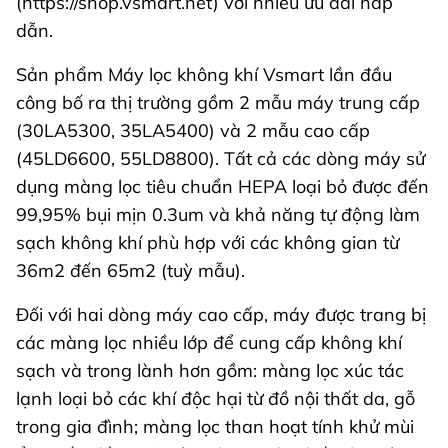
(https://shop.vsmart.net) với nhiều ưu đãi hấp
dẫn.
Sản phẩm Máy lọc không khí Vsmart lần đầu
công bố ra thị trường gồm 2 mẫu máy trung cấp
(30LA5300, 35LA5400) và 2 mẫu cao cấp
(45LD6600, 55LD8800). Tất cả các dòng máy sử
dụng màng lọc tiêu chuẩn HEPA loại bỏ được đến
99,95% bụi mịn 0.3um và khả năng tự động làm
sạch không khí phù hợp với các không gian từ
36m2 đến 65m2 (tuỳ mẫu).
Đối với hai dòng máy cao cấp, máy được trang bị
các màng lọc nhiều lớp để cung cấp không khí
sạch và trong lành hơn gồm: màng lọc xúc tác
lạnh loại bỏ các khí độc hại từ đồ nội thất da, gỗ
trong gia đình; màng lọc than hoạt tính khử mùi