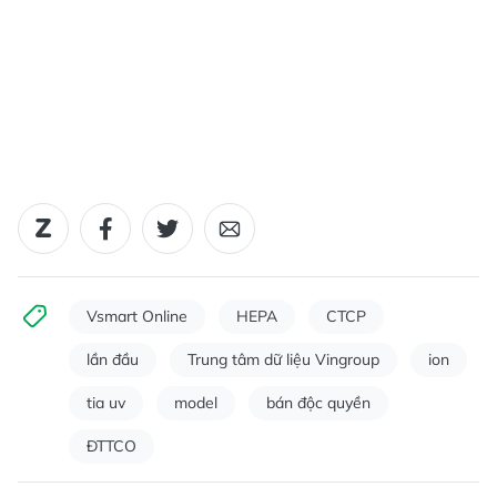
Vsmart Online
HEPA
CTCP
lần đầu
Trung tâm dữ liệu Vingroup
ion
tia uv
model
bán độc quyền
ĐTTCO