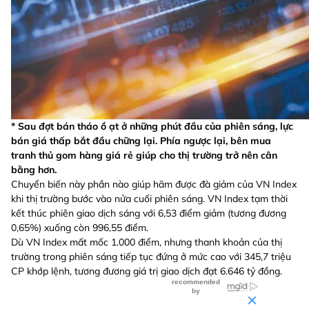
* Sau đợt bán tháo ồ ạt ở những phút đầu của phiên sáng, lực
bán giá thấp bắt đầu chững lại. Phía ngược lại, bên mua
tranh thủ gom hàng giá rẻ giúp cho thị trường trở nên cân
bằng hơn.
Chuyển biến này phần nào giúp hãm được đà giảm của VN Index
khi thị trường bước vào nửa cuối phiên sáng. VN Index tạm thời
kết thúc phiên giao dịch sáng với 6,53 điểm giảm (tương đương
0,65%) xuống còn 996,55 điểm.
Dù VN Index mất mốc 1.000 điểm, nhưng thanh khoản của thị
trường trong phiên sáng tiếp tục đứng ở mức cao với 345,7 triệu
CP khớp lệnh, tương đương giá trị giao dịch đạt 6.646 tỷ đồng.