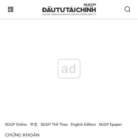
ad
SGGP Online
中文
SGGP Thể Thao
English Edition
SGGP Epaper
CHỨNG KHOÁN