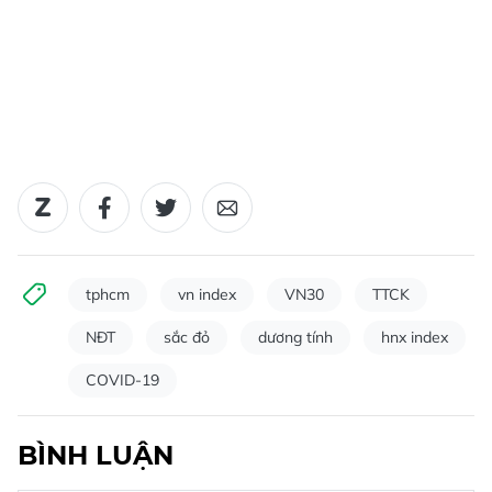
tphcm
vn index
VN30
TTCK
NĐT
sắc đỏ
dương tính
hnx index
COVID-19
BÌNH LUẬN