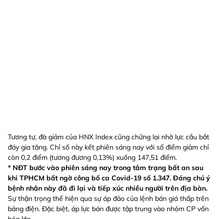
Tương tự, đà giảm của HNX Index cũng chững lại nhờ lực cầu bắt
đáy gia tăng. Chỉ số này kết phiên sáng nay với số điểm giảm chỉ
còn 0,2 điểm (tương đương 0,13%) xuống 147,51 điểm.
* NĐT bước vào phiên sáng nay trong tâm trạng bất an sau
khi TPHCM bất ngờ công bố ca Covid-19 số 1.347. Đáng chú ý
bệnh nhân này đã đi lại và tiếp xúc nhiều người trên địa bàn.
Sự thận trọng thể hiện qua sự áp đảo của lệnh bán giá thấp trên
bảng điện. Đặc biệt, áp lực bán được tập trung vào nhóm CP vốn
hóa lớn.