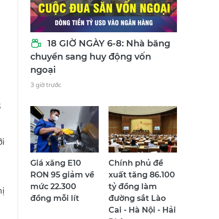
18 GIỜ NGÀY 6-8: Nhà băng
chuyển sang huy động vốn
ngoại
3 giờ trước
6
ới
Giá xăng E10
Chính phủ đề
RON 95 giảm về
xuất tăng 86.100
mức 22.300
tỷ đồng làm
hị
đồng mỗi lít
đường sắt Lào
Cai - Hà Nội - Hải
Phòng