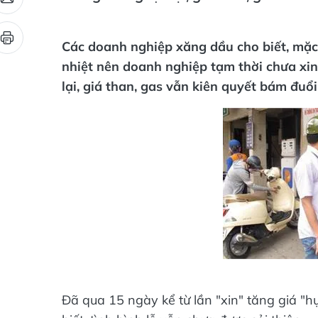
Các doanh nghiệp xăng dầu cho biết, mặc 
nhiệt nên doanh nghiệp tạm thời chưa xin
lại, giá than, gas vẫn kiên quyết bám đuổi
Đã qua 15 ngày kể từ lần "xin" tăng giá "
biết, tình hình lỗ vẫn chưa được cải thiện.