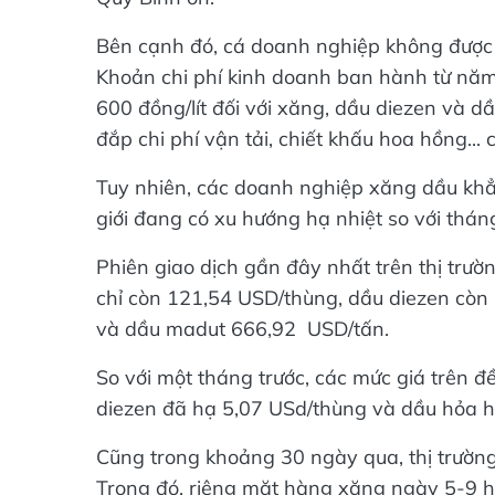
Bên cạnh đó, cá doanh nghiệp không được 
Khoản chi phí kinh doanh ban hành từ nă
600 đồng/lít đối với xăng, dầu diezen và 
đắp chi phí vận tải, chiết khấu hoa hồng... c
Tuy nhiên, các doanh nghiệp xăng dầu khẳn
giới đang có xu hướng hạ nhiệt so với thán
Phiên giao dịch gần đây nhất trên thị tr
chỉ còn 121,54 USD/thùng, dầu diezen c
và dầu madut 666,92 USD/tấn.
So với một tháng trước, các mức giá trên 
diezen đã hạ 5,07 USd/thùng và dầu hỏa h
Cũng trong khoảng 30 ngày qua, thị trường
Trong đó, riêng mặt hàng xăng ngày 5-9 h