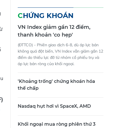
g
CHỨNG KHOÁN
VN Index giảm gần 12 điểm,
ừ
thanh khoản 'co hẹp'
(ĐTTCO) - Phiên giao dịch 6-8, dù áp lực bán
ố
không quá đột biến, VN Index vẫn giảm gần 12
điểm do thiếu lực đỡ từ nhóm cổ phiếu trụ và
áp lực bán ròng của khối ngoại.
ầu
'Khoảng trống' chứng khoán hóa
thế chấp
F)
Nasdaq hụt hơi vì SpaceX, AMD
Khối ngoại mua ròng phiên thứ 3