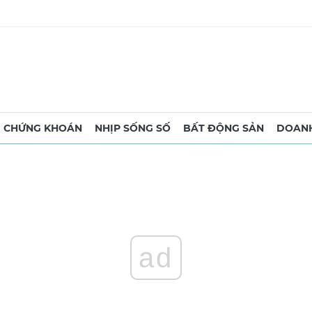
CHỨNG KHOÁN
NHỊP SỐNG SỐ
BẤT ĐỘNG SẢN
DOANH
ad