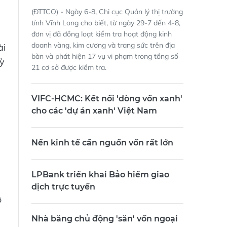
(ĐTTCO) - Ngày 6-8, Chi cục Quản lý thị trường
tỉnh Vĩnh Long cho biết, từ ngày 29-7 đến 4-8,
đơn vị đã đồng loạt kiểm tra hoạt động kinh
doanh vàng, kim cương và trang sức trên địa
ài
bàn và phát hiện 17 vụ vi phạm trong tổng số
kỳ
21 cơ sở được kiểm tra.
VIFC-HCMC: Kết nối 'dòng vốn xanh'
cho các 'dự án xanh' Việt Nam
Nền kinh tế cần nguồn vốn rất lớn
LPBank triển khai Bảo hiểm giao
dịch trực tuyến
ộ
Nhà băng chủ động 'săn' vốn ngoại