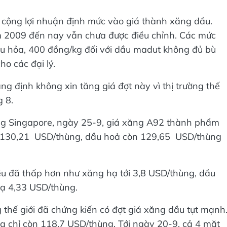
cộng lợi nhuận định mức vào giá thành xăng dầu.
m 2009 đến nay vẫn chưa được điều chỉnh. Các mức
dầu hỏa, 400 đồng/kg đối với dầu madut không đủ bù
ho các đại lý.
g định không xin tăng giá đợt này vì thị trường thế
g 8.
ường Singapore, ngày 25-9, giá xăng A92 thành phẩm
òn 130,21 USD/thùng, dầu hoả còn 129,65 USD/thùn
đều đã thấp hơn như xăng hạ tới 3,8 USD/thùng, dầu
ạ 4,33 USD/thùng.
 thế giới đã chứng kiến có đợt giá xăng dầu tụt mạnh
ạ chỉ còn 118,7 USD/thùng. Tới ngày 20-9, cả 4 mặt