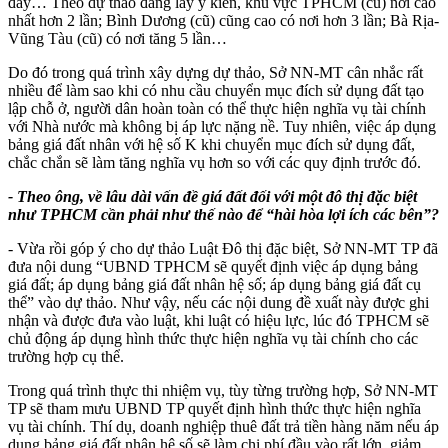
đây… Theo dự thảo đang lấy ý kiến, khu vực TPHCM (cũ) nơi cao
nhất hơn 2 lần; Bình Dương (cũ) cũng cao có nơi hơn 3 lần; Bà Rịa-
Vũng Tàu (cũ) có nơi tăng 5 lần…
Do đó trong quá trình xây dựng dự thảo, Sở NN-MT cân nhắc rất
nhiều để làm sao khi có nhu cầu chuyển mục đích sử dụng đất tạo
lập chỗ ở, người dân hoàn toàn có thể thực hiện nghĩa vụ tài chính
với Nhà nước mà không bị áp lực nặng nề. Tuy nhiên, việc áp dụng
bảng giá đất nhân với hệ số K khi chuyển mục đích sử dụng đất,
chắc chắn sẽ làm tăng nghĩa vụ hơn so với các quy định trước đó.
- Theo ông, về lâu dài vấn đề giá đất đối với một đô thị đặc biệt
như TPHCM cần phải như thế nào để “hài hòa lợi ích các bên”?
- Vừa rồi góp ý cho dự thảo Luật Đô thị đặc biệt, Sở NN-MT TP đã
đưa nội dung “UBND TPHCM sẽ quyết định việc áp dụng bảng
giá đất; áp dụng bảng giá đất nhân hệ số; áp dụng bảng giá đất cụ
thể” vào dự thảo. Như vậy, nếu các nội dung đề xuất này được ghi
nhận và được đưa vào luật, khi luật có hiệu lực, lúc đó TPHCM sẽ
chủ động áp dụng hình thức thực hiện nghĩa vụ tài chính cho các
trường hợp cụ thể.
Trong quá trình thực thi nhiệm vụ, tùy từng trường hợp, Sở NN-MT
TP sẽ tham mưu UBND TP quyết định hình thức thực hiện nghĩa
vụ tài chính. Thí dụ, doanh nghiệp thuê đất trả tiền hàng năm nếu áp
dụng bảng giá đất nhân hệ số sẽ làm chi phí đầu vào rất lớn, giảm