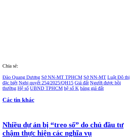
Chia sẻ:
Đào Quang Dương
Sở NN-MT TPHCM
Sở NN-MT
Luật Đô thị
đặc biệt
Nghị quyết 254/2025/QH15
Giá đất
Người được bồi
thường
Hệ số
UBND TPHCM
hệ số K
bảng giá đất
Các tin khác
Nhiều dự án bị “treo sổ” do chủ đầu tư
chậm thực hiện các nghĩa vụ