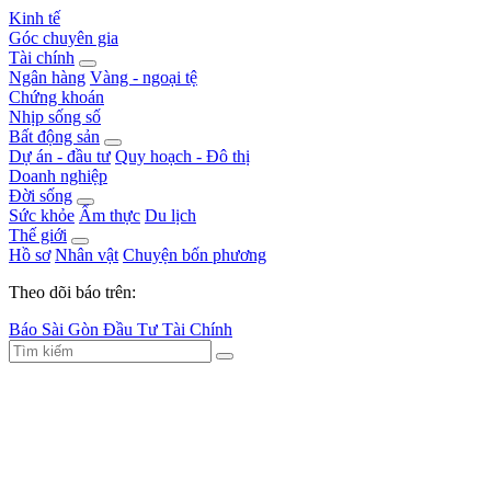
Kinh tế
Góc chuyên gia
Tài chính
Ngân hàng
Vàng - ngoại tệ
Chứng khoán
Nhịp sống số
Bất động sản
Dự án - đầu tư
Quy hoạch - Đô thị
Doanh nghiệp
Đời sống
Sức khỏe
Ẩm thực
Du lịch
Thế giới
Hồ sơ
Nhân vật
Chuyện bốn phương
Theo dõi báo trên:
Báo Sài Gòn Đầu Tư Tài Chính