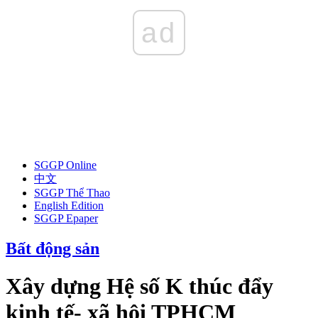
ad
SGGP Online
中文
SGGP Thể Thao
English Edition
SGGP Epaper
Bất động sản
Xây dựng Hệ số K thúc đẩy
kinh tế- xã hội TPHCM