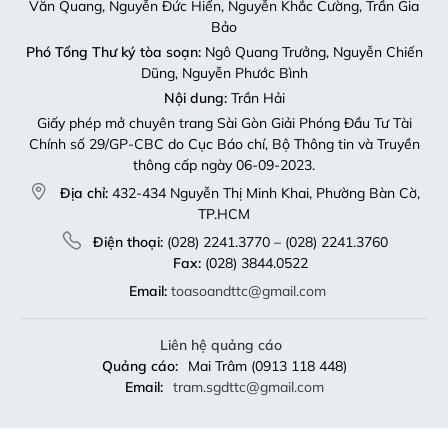
Văn Quang, Nguyễn Đức Hiển, Nguyễn Khắc Cường, Trần Gia
Bảo
Phó Tổng Thư ký tòa soạn:
Ngô Quang Trưởng, Nguyễn Chiến
Dũng, Nguyễn Phước Bình
Nội dung:
Trần Hải
Giấy phép mở chuyên trang Sài Gòn Giải Phóng Đầu Tư Tài
Chính số 29/GP-CBC do Cục Báo chí, Bộ Thông tin và Truyền
thông cấp ngày 06-09-2023.
Địa chỉ:
432-434 Nguyễn Thị Minh Khai, Phường Bàn Cờ,
TP.HCM
Điện thoại:
(028) 2241.3770 – (028) 2241.3760
Fax:
(028) 3844.0522
Email:
toasoandttc@gmail.com
Liên hệ quảng cáo
Quảng cáo:
Mai Trâm (0913 118 448)
Email:
tram.sgdttc@gmail.com