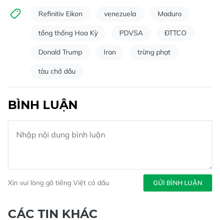
Refinitiv Eikon
venezuela
Maduro
tổng thống Hoa Kỳ
PDVSA
ĐTTCO
Donald Trump
Iran
trừng phạt
tàu chở dầu
BÌNH LUẬN
Xin vui lòng gõ tiếng Việt có dấu
GỬI BÌNH LUẬN
CÁC TIN KHÁC