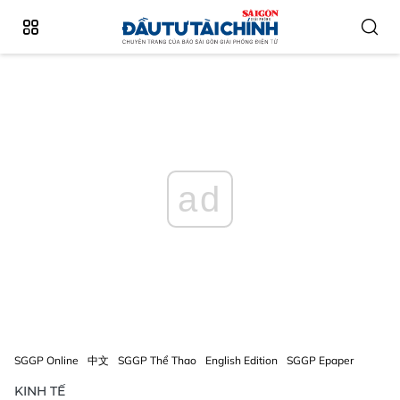
ad
SGGP Online
中文
SGGP Thể Thao
English Edition
SGGP Epaper
KINH TẾ