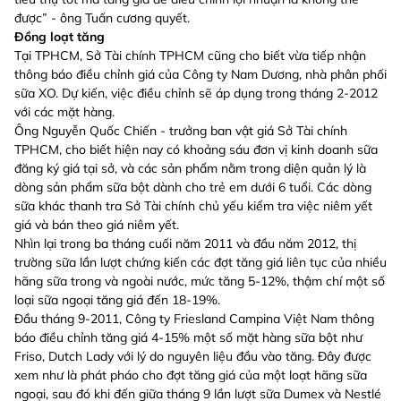
được” - ông Tuấn cương quyết.
Đồng loạt tăng
Tại TPHCM, Sở Tài chính TPHCM cũng cho biết vừa tiếp nhận
thông báo điều chỉnh giá của Công ty Nam Dương, nhà phân phối
sữa XO. Dự kiến, việc điều chỉnh sẽ áp dụng trong tháng 2-2012
với các mặt hàng.
Ông Nguyễn Quốc Chiến - trưởng ban vật giá Sở Tài chính
TPHCM, cho biết hiện nay có khoảng sáu đơn vị kinh doanh sữa
đăng ký giá tại sở, và các sản phẩm nằm trong diện quản lý là
dòng sản phẩm sữa bột dành cho trẻ em dưới 6 tuổi. Các dòng
sữa khác thanh tra Sở Tài chính chủ yếu kiểm tra việc niêm yết
giá và bán theo giá niêm yết.
Nhìn lại trong ba tháng cuối năm 2011 và đầu năm 2012, thị
trường sữa lần lượt chứng kiến các đợt tăng giá liên tục của nhiều
hãng sữa trong và ngoài nước, mức tăng 5-12%, thậm chí một số
loại sữa ngoại tăng giá đến 18-19%.
Đầu tháng 9-2011, Công ty Friesland Campina Việt Nam thông
báo điều chỉnh tăng giá 4-15% một số mặt hàng sữa bột như
Friso, Dutch Lady với lý do nguyên liệu đầu vào tăng. Đây được
xem như là phát pháo cho đợt tăng giá của một loạt hãng sữa
ngoại, sau đó khi đến giữa tháng 9 lần lượt sữa Dumex và Nestlé