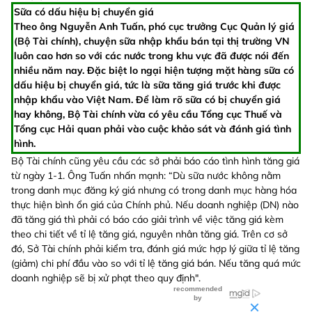
Sữa có dấu hiệu bị chuyển giá
Theo ông Nguyễn Anh Tuấn, phó cục trưởng Cục Quản lý giá
(Bộ Tài chính), chuyện sữa nhập khẩu bán tại thị trường VN
luôn cao hơn so với các nước trong khu vực đã được nói đến
nhiều năm nay. Đặc biệt lo ngại hiện tượng mặt hàng sữa có
dấu hiệu bị chuyển giá, tức là sữa tăng giá trước khi được
nhập khẩu vào Việt Nam. Để làm rõ sữa có bị chuyển giá
hay không, Bộ Tài chính vừa có yêu cầu Tổng cục Thuế và
Tổng cục Hải quan phải vào cuộc khảo sát và đánh giá tình
hình.
Bộ Tài chính cũng yêu cầu các sở phải báo cáo tình hình tăng giá
từ ngày 1-1. Ông Tuấn nhấn mạnh: “Dù sữa nước không nằm
trong danh mục đăng ký giá nhưng có trong danh mục hàng hóa
thực hiện bình ổn giá của Chính phủ. Nếu doanh nghiệp (DN) nào
đã tăng giá thì phải có báo cáo giải trình về việc tăng giá kèm
theo chi tiết về tỉ lệ tăng giá, nguyên nhân tăng giá. Trên cơ sở
đó, Sở Tài chính phải kiểm tra, đánh giá mức hợp lý giữa tỉ lệ tăng
(giảm) chi phí đầu vào so với tỉ lệ tăng giá bán. Nếu tăng quá mức
doanh nghiệp sẽ bị xử phạt theo quy định".