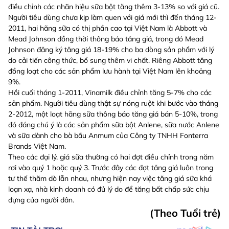
điều chỉnh các nhãn hiệu sữa bột tăng thêm 3-13% so với giá cũ.
Người tiêu dùng chưa kịp làm quen với giá mới thì đến tháng 12-
2011, hai hãng sữa có thị phần cao tại Việt Nam là Abbott và
Mead Johnson đồng thời thông báo tăng giá, trong đó Mead
Johnson đăng ký tăng giá 18-19% cho ba dòng sản phẩm với lý
do cải tiến công thức, bổ sung thêm vi chất. Riêng Abbott tăng
đồng loạt cho các sản phẩm lưu hành tại Việt Nam lên khoảng
9%.
Hồi cuối tháng 1-2011, Vinamilk điều chỉnh tăng 5-7% cho các
sản phẩm. Người tiêu dùng thật sự nóng ruột khi bước vào tháng
2-2012, một loạt hãng sữa thông báo tăng giá bán 5-10%, trong
đó đáng chú ý là các sản phẩm sữa bột Anlene, sữa nước Anlene
và sữa dành cho bà bầu Anmum của Công ty TNHH Fonterra
Brands Việt Nam.
Theo các đại lý, giá sữa thường có hai đợt điều chỉnh trong năm
rơi vào quý 1 hoặc quý 3. Trước đây các đợt tăng giá luôn trong
tư thế thăm dò lẫn nhau, nhưng hiện nay việc tăng giá sữa khá
loạn xạ, nhà kinh doanh có đủ lý do để tăng bất chấp sức chịu
đựng của người dân.
(Theo Tuổi trẻ)