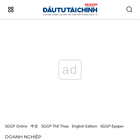
ad
SGGP Online
中文
SGGP Thể Thao
English Edition
SGGP Epaper
DOANH NGHIỆP