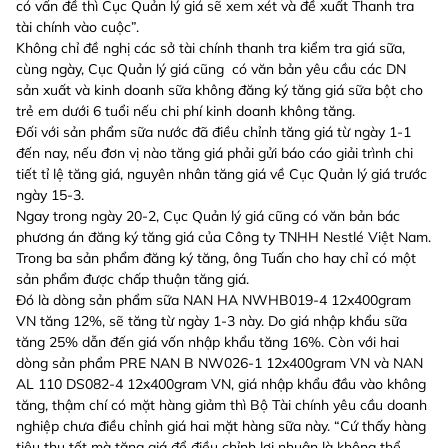
có vấn đề thì Cục Quản lý giá sẽ xem xét và đề xuất Thanh tra
tài chính vào cuộc”.
Không chỉ đề nghị các sở tài chính thanh tra kiểm tra giá sữa,
cùng ngày, Cục Quản lý giá cũng có văn bản yêu cầu các DN
sản xuất và kinh doanh sữa không đăng ký tăng giá sữa bột cho
trẻ em dưới 6 tuổi nếu chi phí kinh doanh không tăng.
Đối với sản phẩm sữa nước đã điều chỉnh tăng giá từ ngày 1-1
đến nay, nếu đơn vị nào tăng giá phải gửi báo cáo giải trình chi
tiết tỉ lệ tăng giá, nguyên nhân tăng giá về Cục Quản lý giá trước
ngày 15-3.
Ngay trong ngày 20-2, Cục Quản lý giá cũng có văn bản bác
phương án đăng ký tăng giá của Công ty TNHH Nestlé Việt Nam.
Trong ba sản phẩm đăng ký tăng, ông Tuấn cho hay chỉ có một
sản phẩm được chấp thuận tăng giá.
Đó là dòng sản phẩm sữa NAN HA NWHB019-4 12x400gram
VN tăng 12%, sẽ tăng từ ngày 1-3 này. Do giá nhập khẩu sữa
tăng 25% dẫn đến giá vốn nhập khẩu tăng 16%. Còn với hai
dòng sản phẩm PRE NAN B NW026-1 12x400gram VN và NAN
AL 110 DS082-4 12x400gram VN, giá nhập khẩu đầu vào không
tăng, thậm chí có mặt hàng giảm thì Bộ Tài chính yêu cầu doanh
nghiệp chưa điều chỉnh giá hai mặt hàng sữa này. “Cứ thấy hàng
tiêu thụ tốt mà tăng giá để điều chỉnh lợi nhuận là không thể