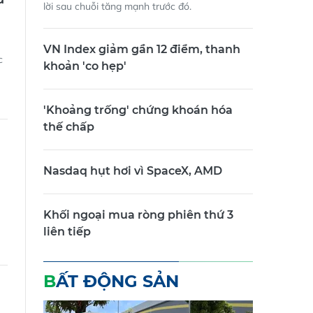
lời sau chuỗi tăng mạnh trước đó.
VN Index giảm gần 12 điểm, thanh
c
khoản 'co hẹp'
'Khoảng trống' chứng khoán hóa
thế chấp
Nasdaq hụt hơi vì SpaceX, AMD
u
Khối ngoại mua ròng phiên thứ 3
liên tiếp
BẤT ĐỘNG SẢN