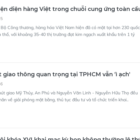
ện diện hàng Việt trong chuỗi cung ứng toàn cầ
55
 Bộ Công thương, hàng hóa Việt Nam hiện đã có mặt tại hơn 230 quốc
h thổ, với khoảng 35-40 thị trường đạt kim ngạch xuất khẩu trên 1 tỷ
 giao thông quan trọng tại TPHCM vẫn 'ì ạch'
26
nút giao Mỹ Thủy, An Phú và Nguyễn Văn Linh - Nguyễn Hữu Thọ đều
ăn về giải phóng mặt bằng, thủ tục đầu tư và tổ chức triển khai..
i khóa XVI khai mạc kỳ họp không thường lệ th