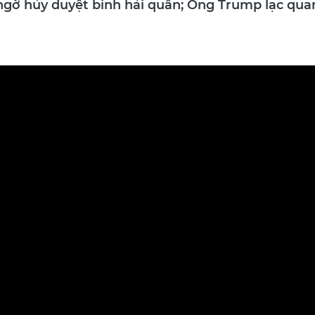
 ngờ hủy duyệt binh hải quân; Ông Trump lạc qua