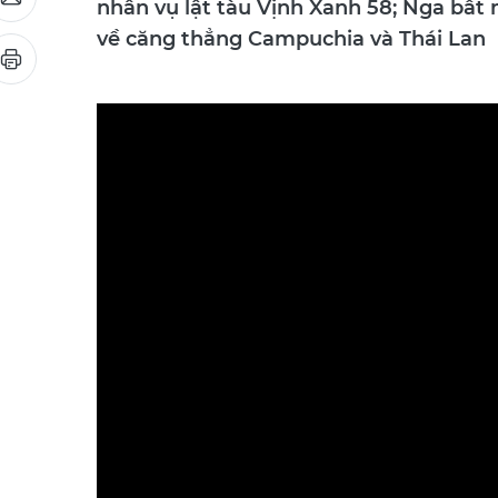
nhân vụ lật tàu Vịnh Xanh 58; Nga bất
về căng thẳng Campuchia và Thái Lan