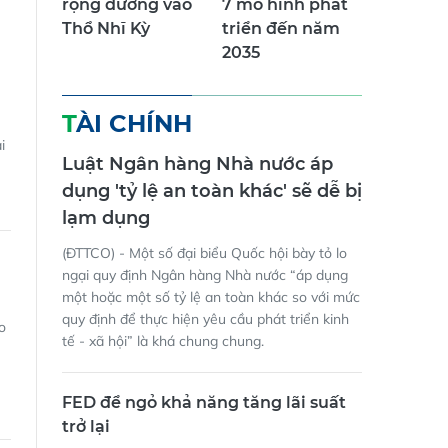
rộng đường vào
7 mô hình phát
Thổ Nhĩ Kỳ
triển đến năm
2035
TÀI CHÍNH
i
Luật Ngân hàng Nhà nước áp
dụng 'tỷ lệ an toàn khác' sẽ dễ bị
lạm dụng
(ĐTTCO) - Một số đại biểu Quốc hội bày tỏ lo
ngại quy định Ngân hàng Nhà nước “áp dụng
một hoặc một số tỷ lệ an toàn khác so với mức
quy định để thực hiện yêu cầu phát triển kinh
o
tế - xã hội” là khá chung chung.
FED để ngỏ khả năng tăng lãi suất
trở lại