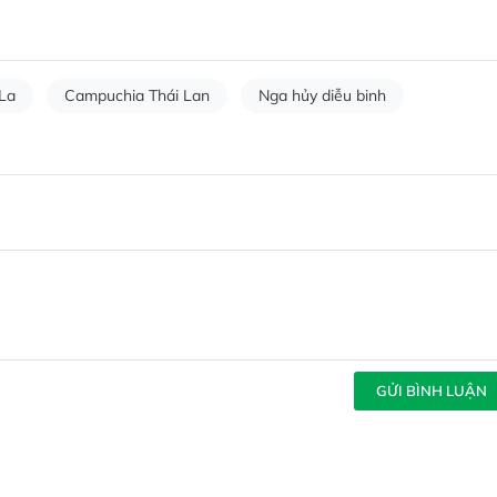
La
Campuchia Thái Lan
Nga hủy diễu binh
GỬI BÌNH LUẬN