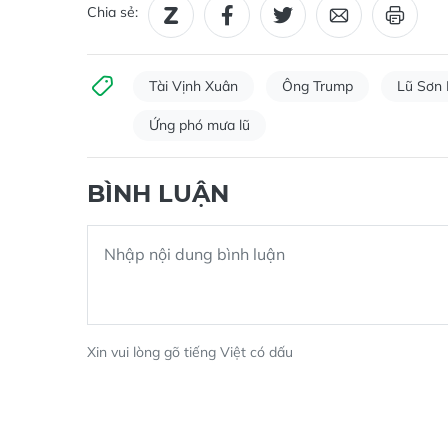
Chia sẻ:
Tài Vịnh Xuân
Ông Trump
Lũ Sơn 
Ứng phó mưa lũ
BÌNH LUẬN
Xin vui lòng gõ tiếng Việt có dấu