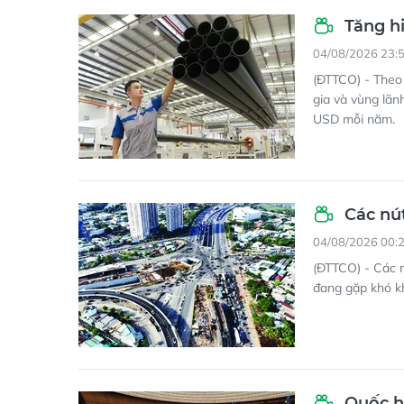
Tăng hi
04/08/2026 23:
(ĐTTCO) - Theo
gia và vùng lãn
USD mỗi năm.
Các nút
04/08/2026 00:
(ĐTTCO) - Các 
đang gặp khó kh
Quốc hộ