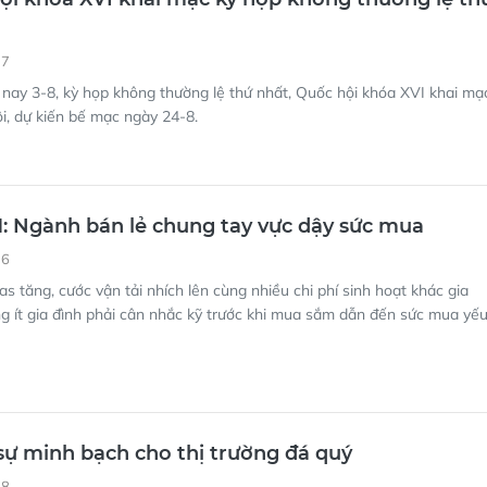
37
nay 3-8, kỳ họp không thường lệ thứ nhất, Quốc hội khóa XVI khai mạ
i, dự kiến bế mạc ngày 24-8.
 Ngành bán lẻ chung tay vực dậy sức mua
36
as tăng, cước vận tải nhích lên cùng nhiều chi phí sinh hoạt khác gia
g ít gia đình phải cân nhắc kỹ trước khi mua sắm dẫn đến sức mua yế
 sự minh bạch cho thị trường đá quý
18