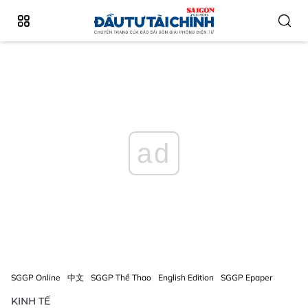
ad
SGGP Online
中文
SGGP Thể Thao
English Edition
SGGP Epaper
KINH TẾ