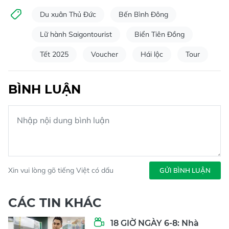
Du xuân Thủ Đức
Bến Bình Đông
Lữ hành Saigontourist
Biển Tiên Đồng
Tết 2025
Voucher
Hái lộc
Tour
BÌNH LUẬN
Xin vui lòng gõ tiếng Việt có dấu
GỬI BÌNH LUẬN
CÁC TIN KHÁC
18 GIỜ NGÀY 6-8: Nhà