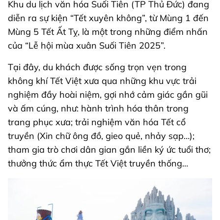
Khu du lịch văn hóa Suối Tiên (TP Thủ Đức) đang
diễn ra sự kiện “Tết xuyên không”, từ Mùng 1 đến
Mùng 5 Tết Ất Tỵ, là một trong những điểm nhấn
của “Lễ hội mùa xuân Suối Tiên 2025”.
Tại đây, du khách được sống trọn vẹn trong
không khí Tết Việt xưa qua những khu vực trải
nghiệm đầy hoài niệm, gợi nhớ cảm giác gần gũi
và ấm cúng, như: hành trình hóa thân trong
trang phục xưa; trải nghiệm văn hóa Tết cổ
truyền (Xin chữ ông đồ, gieo quẻ, nhảy sạp…);
tham gia trò chơi dân gian gắn liền ký ức tuổi thơ;
thưởng thức ẩm thực Tết Việt truyền thống…