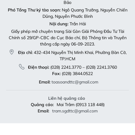
Bảo
Phó Tổng Thư ký tòa soạn:
Ngô Quang Trưởng, Nguyễn Chiến
Dũng, Nguyễn Phước Bình
Nội dung:
Trần Hải
Giấy phép mở chuyên trang Sài Gòn Giải Phóng Đầu Tư Tài
Chính số 29/GP-CBC do Cục Báo chí, Bộ Thông tin và Truyền
thông cấp ngày 06-09-2023.
Địa chỉ:
432-434 Nguyễn Thị Minh Khai, Phường Bàn Cờ,
TP.HCM
Điện thoại:
(028) 2241.3770 – (028) 2241.3760
Fax:
(028) 3844.0522
Email:
toasoandttc@gmail.com
Liên hệ quảng cáo
Quảng cáo:
Mai Trâm (0913 118 448)
Email:
tram.sgdttc@gmail.com