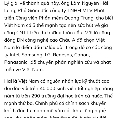
Lý giải về thành quả này, ông Lâm Nguyễn Hải
Long, Phó Giám đốc công ty TNHH MTV Phát
triển Công viên Phần mềm Quang Trung, cho biết
Việt Nam có 5 thế mạnh tạo nên sức hút về gia
công CNTT trên thị trường toàn cầu. Một là cộng
đồng DN công nghệ cao Châu Á đã chọn Việt
Nam là điểm đầu tư lâu dài, trong đó có các công
ty Intel, Samsung, LG, Renesas, Canon,
Panasonic…đã chuyển phần nghiên cứu và phát
triển về Việt Nam.
Hai là Việt Nam có nguồn nhân lực kỹ thuật cao
dồi dào với trên 40.000 sinh viên tốt nghiệp hàng
năm từ trên 290 trường đại học trên cả nước. Thế
mạnh thứ ba, Chính phủ có chính sách khuyến
khích đầu tư mạnh mẽ vào các khu công nghệ
cao, khu phần mềm, kèm theo đó là các ưu đãi