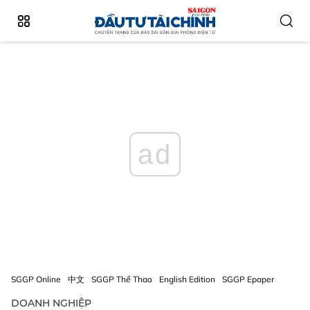
ad
SGGP Online
中文
SGGP Thể Thao
English Edition
SGGP Epaper
DOANH NGHIỆP