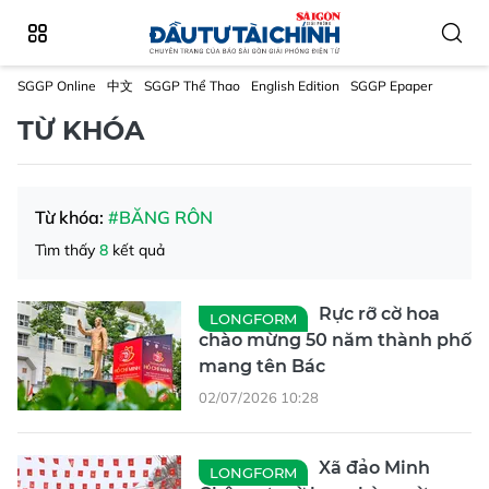
SGGP Online
中文
SGGP Thể Thao
English Edition
SGGP Epaper
TỪ KHÓA
Từ khóa:
#BĂNG RÔN
Tìm thấy
8
kết quả
Rực rỡ cờ hoa
LONGFORM
chào mừng 50 năm thành phố
mang tên Bác
02/07/2026 10:28
Xã đảo Minh
LONGFORM