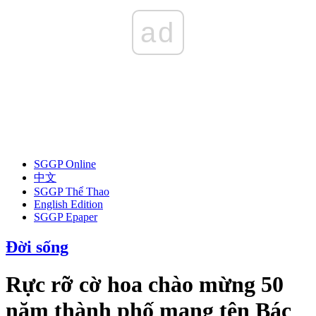
ad
SGGP Online
中文
SGGP Thể Thao
English Edition
SGGP Epaper
Đời sống
Rực rỡ cờ hoa chào mừng 50
năm thành phố mang tên Bác