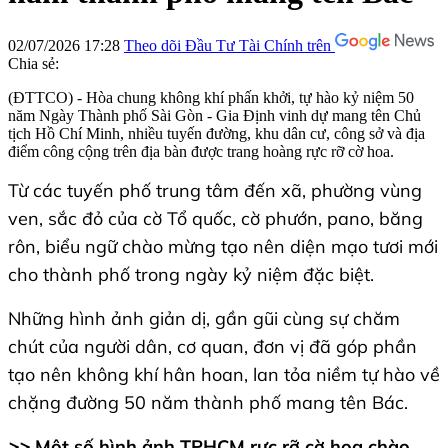
02/07/2026 17:28
Theo dõi Đầu Tư Tài Chính trên
Chia sẻ:
(ĐTTCO) - Hòa chung không khí phấn khởi, tự hào kỷ niệm 50
năm Ngày Thành phố Sài Gòn - Gia Định vinh dự mang tên Chủ
tịch Hồ Chí Minh, nhiều tuyến đường, khu dân cư, công sở và địa
điểm công cộng trên địa bàn được trang hoàng rực rỡ cờ hoa.
Từ các tuyến phố trung tâm đến xã, phường vùng
ven, sắc đỏ của cờ Tổ quốc, cờ phướn, pano, băng
rôn, biểu ngữ chào mừng tạo nên diện mạo tươi mới
cho thành phố trong ngày kỷ niệm đặc biệt.
Những hình ảnh giản dị, gần gũi cùng sự chăm
chút của người dân, cơ quan, đơn vị đã góp phần
tạo nên không khí hân hoan, lan tỏa niềm tự hào về
chặng đường 50 năm thành phố mang tên Bác.
>>
Một số hình ảnh TPHCM rực rỡ cờ hoa chào