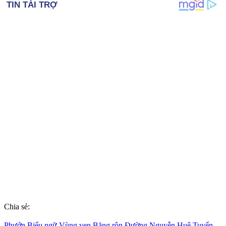
Chia sẻ:
Phướn
Biểu ngữ
Vùng ven
Băng rôn
Đường Nguyễn Huệ
Tuyến