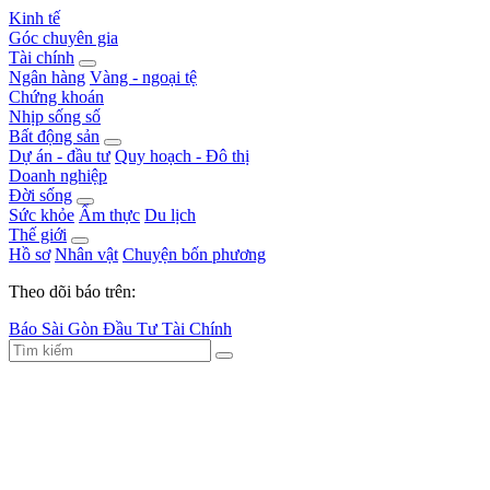
Kinh tế
Góc chuyên gia
Tài chính
Ngân hàng
Vàng - ngoại tệ
Chứng khoán
Nhịp sống số
Bất động sản
Dự án - đầu tư
Quy hoạch - Đô thị
Doanh nghiệp
Đời sống
Sức khỏe
Ẩm thực
Du lịch
Thế giới
Hồ sơ
Nhân vật
Chuyện bốn phương
Theo dõi báo trên:
Báo Sài Gòn Đầu Tư Tài Chính