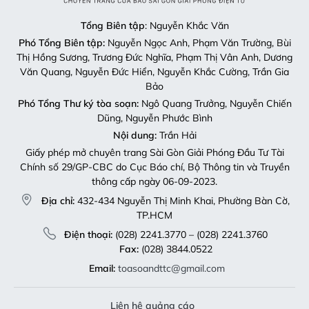
Tổng Biên tập
: Nguyễn Khắc Văn
Phó Tổng Biên tập:
Nguyễn Ngọc Anh, Phạm Văn Trường, Bùi
Thị Hồng Sương, Trương Đức Nghĩa, Phạm Thị Vân Anh, Dương
Văn Quang, Nguyễn Đức Hiển, Nguyễn Khắc Cường, Trần Gia
Bảo
Phó Tổng Thư ký tòa soạn:
Ngô Quang Trưởng, Nguyễn Chiến
Dũng, Nguyễn Phước Bình
Nội dung:
Trần Hải
Giấy phép mở chuyên trang Sài Gòn Giải Phóng Đầu Tư Tài
Chính số 29/GP-CBC do Cục Báo chí, Bộ Thông tin và Truyền
thông cấp ngày 06-09-2023.
Địa chỉ:
432-434 Nguyễn Thị Minh Khai, Phường Bàn Cờ,
TP.HCM
Điện thoại:
(028) 2241.3770 – (028) 2241.3760
Fax:
(028) 3844.0522
Email:
toasoandttc@gmail.com
Liên hệ quảng cáo