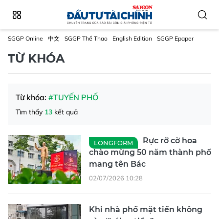
SGGP Online
中文
SGGP Thể Thao
English Edition
SGGP Epaper
TỪ KHÓA
Từ khóa:
#TUYẾN PHỐ
Tìm thấy
13
kết quả
Rực rỡ cờ hoa
LONGFORM
chào mừng 50 năm thành phố
mang tên Bác
02/07/2026 10:28
Khi nhà phố mặt tiền không