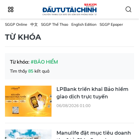
SGGP Online
中文
SGGP Thể Thao
English Edition
SGGP Epaper
TỪ KHÓA
Từ khóa:
#BẢO HIỂM
Tìm thấy
85
kết quả
LPBank triển khai Bảo hiểm
giao dịch trực tuyến
06/08/2026 01:00
Manulife đặt mục tiêu doanh