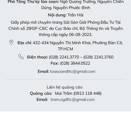
Nội dung:
Trần Hải
Giấy phép mở chuyên trang Sài Gòn Giải Phóng Đầu Tư Tài
Chính số 29/GP-CBC do Cục Báo chí, Bộ Thông tin và Truyền
thông cấp ngày 06-09-2023.
Địa chỉ:
432-434 Nguyễn Thị Minh Khai, Phường Bàn Cờ,
TP.HCM
Điện thoại:
(028) 2241.3770 – (028) 2241.3760
Fax:
(028) 3844.0522
Email:
toasoandttc@gmail.com
Liên hệ quảng cáo
Quảng cáo:
Mai Trâm (0913 118 448)
Email:
tram.sgdttc@gmail.com