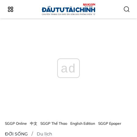
ad
SGGP Online
中文
SGGP Thể Thao
English Edition
SGGP Epaper
ĐỜI SỐNG
Du lịch