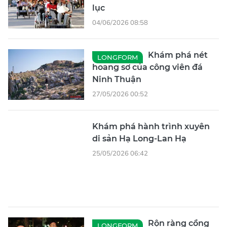
lục
04/06/2026 08:58
Khám phá nét
LONGFORM
hoang sơ của công viên đá
Ninh Thuận
27/05/2026 00:52
Khám phá hành trình xuyên
di sản Hạ Long-Lan Hạ
25/05/2026 06:42
Rộn ràng cồng
LONGFORM
chiêng phố núi
25/05/2026 02:34