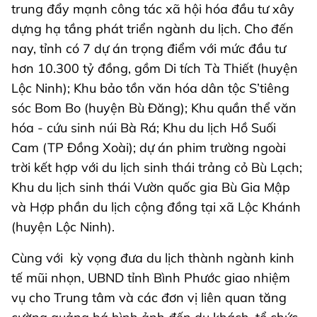
trung đẩy mạnh công tác xã hội hóa đầu tư xây
dựng hạ tầng phát triển ngành du lịch. Cho đến
nay, tỉnh có 7 dự án trọng điểm với mức đầu tư
hơn 10.300 tỷ đồng, gồm Di tích Tà Thiết (huyện
Lộc Ninh); Khu bảo tồn văn hóa dân tộc S’tiêng
sóc Bom Bo (huyện Bù Đăng); Khu quần thể văn
hóa - cứu sinh núi Bà Rá; Khu du lịch Hồ Suối
Cam (TP Đồng Xoài); dự án phim trường ngoài
trời kết hợp với du lịch sinh thái trảng cỏ Bù Lạch;
Khu du lịch sinh thái Vườn quốc gia Bù Gia Mập
và Hợp phần du lịch cộng đồng tại xã Lộc Khánh
(huyện Lộc Ninh).
Cùng với kỳ vọng đưa du lịch thành ngành kinh
tế mũi nhọn, UBND tỉnh Bình Phước giao nhiệm
vụ cho Trung tâm và các đơn vị liên quan tăng