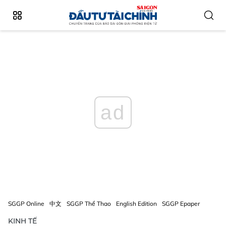
ad
SGGP Online
中文
SGGP Thể Thao
English Edition
SGGP Epaper
KINH TẾ