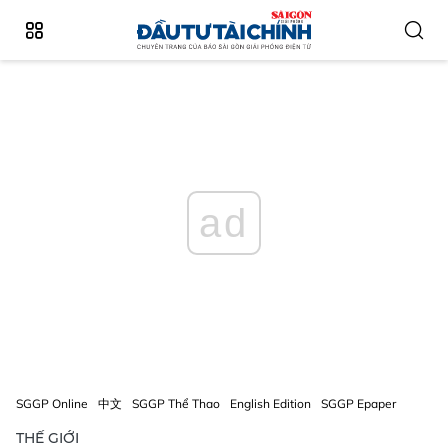
ad
SGGP Online
中文
SGGP Thể Thao
English Edition
SGGP Epaper
THẾ GIỚI