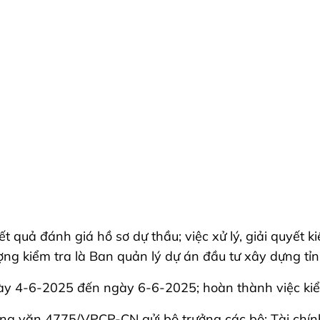
t quả đánh giá hồ sơ dự thầu; việc xử lý, giải quyết k
ợng kiểm tra là Ban quản lý dự án đầu tư xây dựng tỉn
ừ ngày 4-6-2025 đến ngày 6-6-2025; hoàn thành việc k
ng văn 4775/VPCP-CN gửi bộ trưởng các bộ: Tài chín