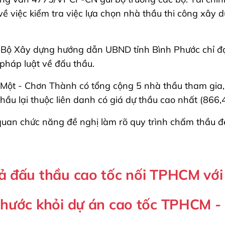
về việc kiểm tra việc lựa chọn nhà thầu thi công xâ
ới Bộ Xây dựng hướng dẫn UBND tỉnh Bình Phước chỉ đạ
pháp luật về đấu thầu.
ột - Chơn Thành có tổng cộng 5 nhà thầu tham gia, t
hầu lại thuộc liên danh có giá dự thầu cao nhất (866,
quan chức năng đề nghị làm rõ quy trình chấm thầu đ
ả đấu thầu cao tốc nối TPHCM với
Phước khỏi dự án cao tốc TPHCM 