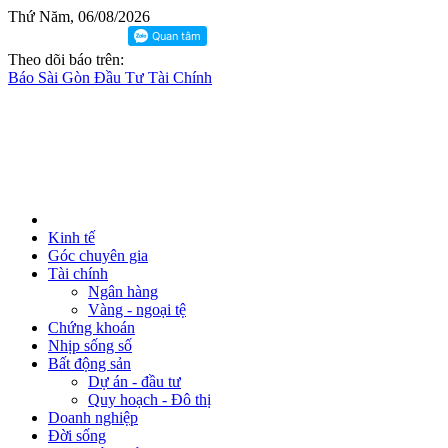
Thứ Năm, 06/08/2026
Theo dõi báo trên:
Báo Sài Gòn Đầu Tư Tài Chính
Kinh tế
Góc chuyên gia
Tài chính
Ngân hàng
Vàng - ngoại tệ
Chứng khoán
Nhịp sống số
Bất động sản
Dự án - đầu tư
Quy hoạch - Đô thị
Doanh nghiệp
Đời sống