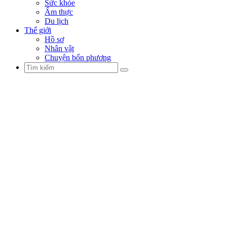
Sức khỏe
Ẩm thực
Du lịch
Thế giới
Hồ sơ
Nhân vật
Chuyện bốn phương