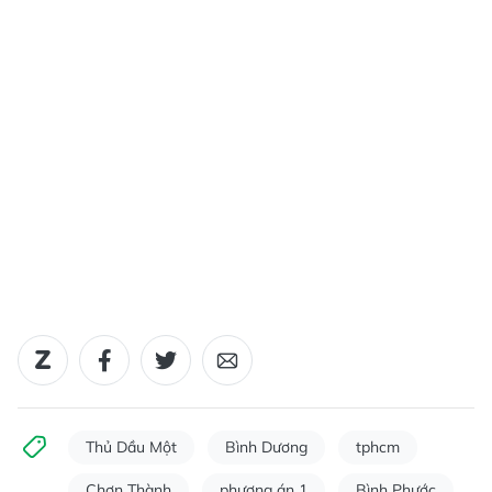
Thủ Dầu Một
Bình Dương
tphcm
Chơn Thành
phương án 1
Bình Phước