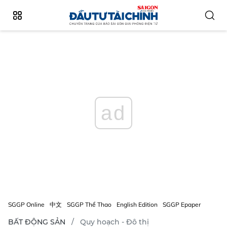
ad
SGGP Online
中文
SGGP Thể Thao
English Edition
SGGP Epaper
BẤT ĐỘNG SẢN
Quy hoạch - Đô thị