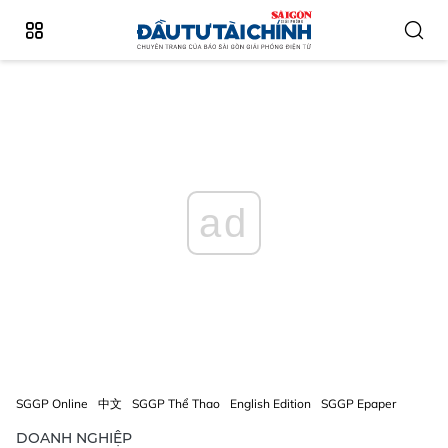
ad
SGGP Online
中文
SGGP Thể Thao
English Edition
SGGP Epaper
DOANH NGHIỆP