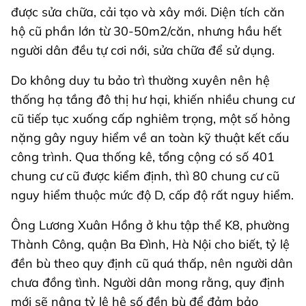
được sửa chữa, cải tạo và xây mới. Diện tích căn
hộ cũ phần lớn từ 30-50m2/căn, nhưng hầu hết
người dân đều tự cơi nới, sửa chữa để sử dụng.
Do không duy tu bảo trì thường xuyên nên hệ
thống hạ tầng đô thị hư hại, khiến nhiều chung cư
cũ tiếp tục xuống cấp nghiêm trọng, một số hỏng
nặng gây nguy hiểm về an toàn kỹ thuật kết cấu
công trình. Qua thống kê, tổng cộng có số 401
chung cư cũ được kiểm định, thì 80 chung cư cũ
nguy hiểm thuộc mức độ D, cấp độ rất nguy hiểm.
Ông Lương Xuân Hồng ở khu tập thể K8, phường
Thành Công, quận Ba Đình, Hà Nội cho biết, tỷ lệ
đền bù theo quy định cũ quá thấp, nên người dân
chưa đồng tình. Người dân mong rằng, quy định
mới sẽ nâng tỷ lệ hệ số đền bù để đảm bảo