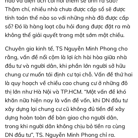
nào và diện tích cơi nới thêm sẽ tính ra sao?
Thậm chí, nhiều nhà chưa được cấp sổ sẽ được
tính toán thế nào so với những nhà đã được cấp
sổ? Đó là hàng loạt câu hỏi đang được đặt ra mà
không thể giải quyết trong một sớm một chiều.
Chuyên gia kinh tế, TS Nguyễn Minh Phong cho
rằng, vấn đề nổi cộm là lợi ích hài hòa giữa nhà
đầu tư và người dân, khi phần lớn người sở hữu
chung cư muốn tái định cư tại chỗ. Vấn đề thứ hai
là quy hoạch về chiều cao chung cư ở những đô
thị lớn như Hà Nội và TP.HCM. “Một vấn đề khó
khăn nữa hiện nay là vấn đề vốn, khi DN đầu tư
xây dựng lại chung cư cũ không đủ tiền để xây
dựng hoàn toàn để bàn giao cho người dân,
trong khi người dân không chịu bỏ tiền ra cùng
DN đầu tư”, TS. Nguyễn Minh Phong chỉ ra.