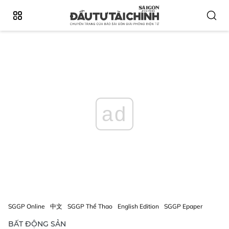
ad
SGGP Online
中文
SGGP Thể Thao
English Edition
SGGP Epaper
BẤT ĐỘNG SẢN