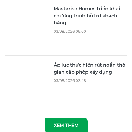
Áp lực thực hiện rút ngắn thời
gian cấp phép xây dựng
03/08/2026 03:48
XEM THÊM
Tổng Biên tập
: Nguyễn Khắc Văn
Phó Tổng Biên tập:
Nguyễn Ngọc Anh, Phạm Văn Trường, Bùi
Thị Hồng Sương, Trương Đức Nghĩa, Phạm Thị Vân Anh, Dương
Văn Quang, Nguyễn Đức Hiển, Nguyễn Khắc Cường, Trần Gia