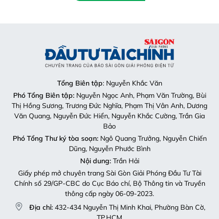
Bảo
Phó Tổng Thư ký tòa soạn:
Ngô Quang Trưởng, Nguyễn Chiến
Dũng, Nguyễn Phước Bình
Nội dung:
Trần Hải
Giấy phép mở chuyên trang Sài Gòn Giải Phóng Đầu Tư Tài
Chính số 29/GP-CBC do Cục Báo chí, Bộ Thông tin và Truyền
thông cấp ngày 06-09-2023.
Địa chỉ:
432-434 Nguyễn Thị Minh Khai, Phường Bàn Cờ,
TP.HCM
Điện thoại:
(028) 2241.3770 – (028) 2241.3760
Fax:
(028) 3844.0522
Email:
toasoandttc@gmail.com
Liên hệ quảng cáo
Quảng cáo:
Mai Trâm (0913 118 448)
Email:
tram.sgdttc@gmail.com