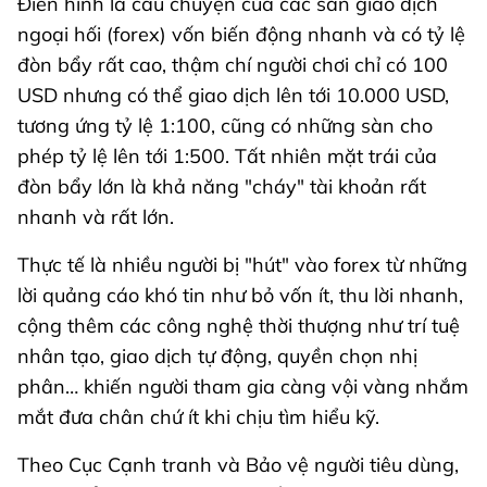
Điển hình là câu chuyện của các sàn giao dịch
ngoại hối (forex) vốn biến động nhanh và có tỷ lệ
đòn bẩy rất cao, thậm chí người chơi chỉ có 100
USD nhưng có thể giao dịch lên tới 10.000 USD,
tương ứng tỷ lệ 1:100, cũng có những sàn cho
phép tỷ lệ lên tới 1:500. Tất nhiên mặt trái của
đòn bẩy lớn là khả năng "cháy" tài khoản rất
nhanh và rất lớn.
Thực tế là nhiều người bị "hút" vào forex từ những
lời quảng cáo khó tin như bỏ vốn ít, thu lời nhanh,
cộng thêm các công nghệ thời thượng như trí tuệ
nhân tạo, giao dịch tự động, quyền chọn nhị
phân… khiến người tham gia càng vội vàng nhắm
mắt đưa chân chứ ít khi chịu tìm hiểu kỹ.
Theo Cục Cạnh tranh và Bảo vệ người tiêu dùng,