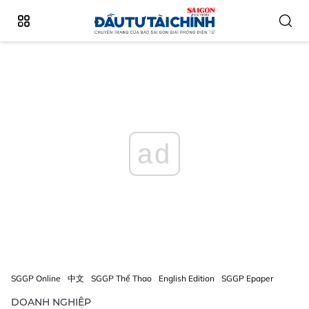
ad
SGGP Online
中文
SGGP Thể Thao
English Edition
SGGP Epaper
DOANH NGHIỆP