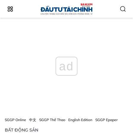
ad
SGGP Online
中文
SGGP Thể Thao
English Edition
SGGP Epaper
BẤT ĐỘNG SẢN