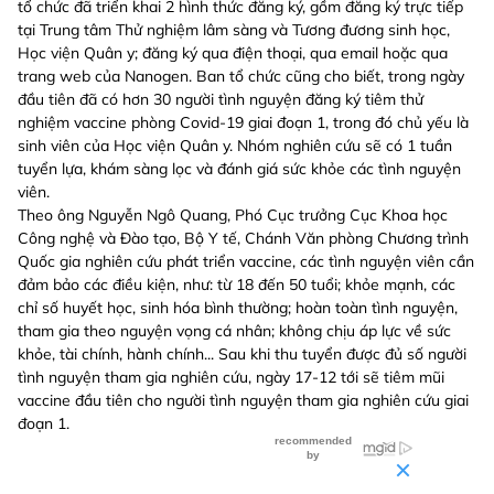
tổ chức đã triển khai 2 hình thức đăng ký, gồm đăng ký trực tiếp
tại Trung tâm Thử nghiệm lâm sàng và Tương đương sinh học,
Học viện Quân y; đăng ký qua điện thoại, qua email hoặc qua
trang web của Nanogen. Ban tổ chức cũng cho biết, trong ngày
đầu tiên đã có hơn 30 người tình nguyện đăng ký tiêm thử
nghiệm vaccine phòng Covid-19 giai đoạn 1, trong đó chủ yếu là
sinh viên của Học viện Quân y. Nhóm nghiên cứu sẽ có 1 tuần
tuyển lựa, khám sàng lọc và đánh giá sức khỏe các tình nguyện
viên.
Theo ông Nguyễn Ngô Quang, Phó Cục trưởng Cục Khoa học
Công nghệ và Đào tạo, Bộ Y tế, Chánh Văn phòng Chương trình
Quốc gia nghiên cứu phát triển vaccine, các tình nguyện viên cần
đảm bảo các điều kiện, như: từ 18 đến 50 tuổi; khỏe mạnh, các
chỉ số huyết học, sinh hóa bình thường; hoàn toàn tình nguyện,
tham gia theo nguyện vọng cá nhân; không chịu áp lực về sức
khỏe, tài chính, hành chính... Sau khi thu tuyển được đủ số người
tình nguyện tham gia nghiên cứu, ngày 17-12 tới sẽ tiêm mũi
vaccine đầu tiên cho người tình nguyện tham gia nghiên cứu giai
đoạn 1.