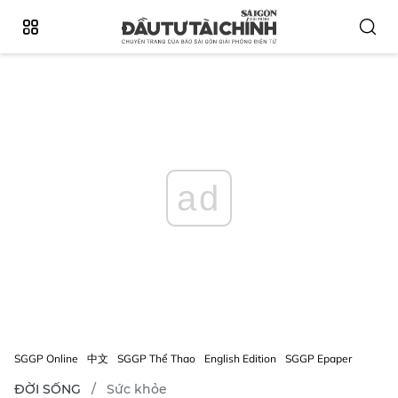
ad
SGGP Online
中文
SGGP Thể Thao
English Edition
SGGP Epaper
ĐỜI SỐNG
Sức khỏe