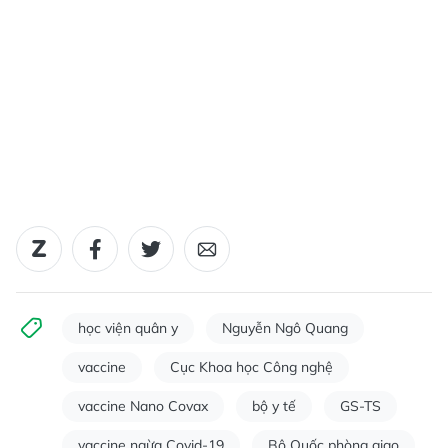
học viện quân y
Nguyễn Ngô Quang
vaccine
Cục Khoa học Công nghệ
vaccine Nano Covax
bộ y tế
GS-TS
vaccine ngừa Covid-19
Bộ Quốc phòng giao