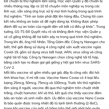
Để chuẩn bị thử nghiệm lâm sàng, Học viện Quân y đã chuẩn bị
nhiều tháng nay, lập ra 10 tổ chuyên môn nghiệp vụ trong các
lĩnh vực, sẵn sàng ứng trực xử lý mọi tình huống trong quá trình
thử nghiệm. “Tính an toàn phải đặt lên hàng đầu. Chúng tôi cam
kết nếu không an toàn sẽ đề nghị dừng lại. Không được phép
đánh đổi sự an toàn của người dân với bất cứ điều gì khác”, Trung
tướng, GS-TS Đỗ Quyết nêu rõ và khẳng định Học viện Quân y
sẽ cố gắng không để tai biến xảy ra trong quá trình thử nghiệm.
Trong khi đó, ông Hồ Nhân, Tổng Giám đốc Công ty Nanogen cho
biết, thế giới đang sử dụng 4 công nghệ sản xuất vaccine ngừa
Covid-19, gồm sử dụng virus bất hoạt, ARN, virus sống và công
nghệ tái tổ hợp. Công ty Nanogen chọn công nghệ tái tổ hợp,
bằng cách tạo ra đoạn gai giả giống y hệt gai trên virus SARS-
CoV-2.
Mỗi liều vaccine sẽ gồm nhiều gai giả, đây là công việc đòi hỏi
tính khoa học, tỉ mỉ rất cao. Vaccine Nano Covax có 4 loại liều
lượng 25mcg, 50mcg, 75mcg và 100mcg. Trước khi thử nghiệm
lâm sàng ở người, vaccine đã qua thử nghiệm trên chuột nhắt
trắng, chuột hamster, khỉ và thỏ, kết quả cho thấy vaccine đảm
bảo an toàn và sinh miễn dịch. Ưu điểm của vaccine Nano Covax
là bảo quản được trong nhiệt độ tủ lạnh bình thường (2-8oC),
trong khi vaccine của một số hãng trên thế giới phải bảo quản