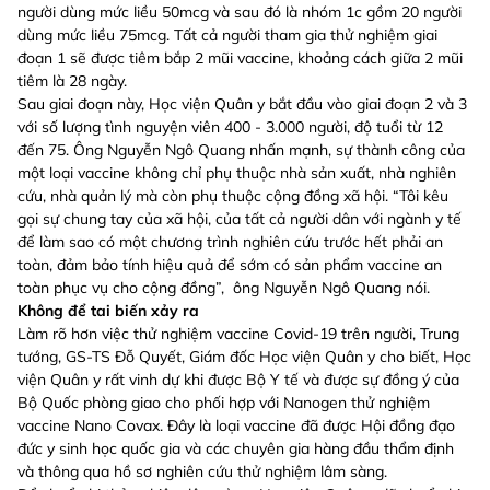
người dùng mức liều 50mcg và sau đó là nhóm 1c gồm 20 người
dùng mức liều 75mcg. Tất cả người tham gia thử nghiệm giai
đoạn 1 sẽ được tiêm bắp 2 mũi vaccine, khoảng cách giữa 2 mũi
tiêm là 28 ngày.
Sau giai đoạn này, Học viện Quân y bắt đầu vào giai đoạn 2 và 3
với số lượng tình nguyện viên 400 - 3.000 người, độ tuổi từ 12
đến 75. Ông Nguyễn Ngô Quang nhấn mạnh, sự thành công của
một loại vaccine không chỉ phụ thuộc nhà sản xuất, nhà nghiên
cứu, nhà quản lý mà còn phụ thuộc cộng đồng xã hội. “Tôi kêu
gọi sự chung tay của xã hội, của tất cả người dân với ngành y tế
để làm sao có một chương trình nghiên cứu trước hết phải an
toàn, đảm bảo tính hiệu quả để sớm có sản phẩm vaccine an
toàn phục vụ cho cộng đồng”, ông Nguyễn Ngô Quang nói.
Không để tai biến xảy ra
Làm rõ hơn việc thử nghiệm vaccine Covid-19 trên người, Trung
tướng, GS-TS Đỗ Quyết, Giám đốc Học viện Quân y cho biết, Học
viện Quân y rất vinh dự khi được Bộ Y tế và được sự đồng ý của
Bộ Quốc phòng giao cho phối hợp với Nanogen thử nghiệm
vaccine Nano Covax. Đây là loại vaccine đã được Hội đồng đạo
đức y sinh học quốc gia và các chuyên gia hàng đầu thẩm định
và thông qua hồ sơ nghiên cứu thử nghiệm lâm sàng.