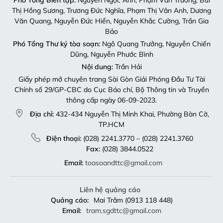
Thị Hồng Sương, Trương Đức Nghĩa, Phạm Thị Vân Anh, Dương
Văn Quang, Nguyễn Đức Hiển, Nguyễn Khắc Cường, Trần Gia
Bảo
Phó Tổng Thư ký tòa soạn:
Ngô Quang Trưởng, Nguyễn Chiến
Dũng, Nguyễn Phước Bình
Nội dung:
Trần Hải
Giấy phép mở chuyên trang Sài Gòn Giải Phóng Đầu Tư Tài
Chính số 29/GP-CBC do Cục Báo chí, Bộ Thông tin và Truyền
thông cấp ngày 06-09-2023.
Địa chỉ:
432-434 Nguyễn Thị Minh Khai, Phường Bàn Cờ,
TP.HCM
Điện thoại:
(028) 2241.3770 – (028) 2241.3760
Fax:
(028) 3844.0522
Email:
toasoandttc@gmail.com
Liên hệ quảng cáo
Quảng cáo:
Mai Trâm (0913 118 448)
Email:
tram.sgdttc@gmail.com