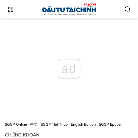
ad
SGGP Online
中文
SGGP Thể Thao
English Edition
SGGP Epaper
CHỨNG KHOÁN