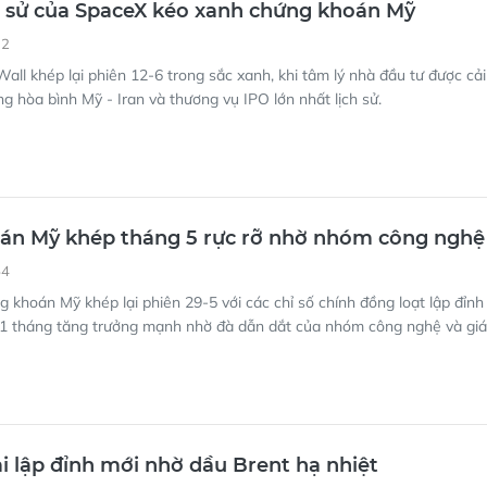
h sử của SpaceX kéo xanh chứng khoán Mỹ
12
all khép lại phiên 12-6 trong sắc xanh, khi tâm lý nhà đầu tư được cải
ng hòa bình Mỹ - Iran và thương vụ IPO lớn nhất lịch sử.
án Mỹ khép tháng 5 rực rỡ nhờ nhóm công nghệ
54
 khoán Mỹ khép lại phiên 29-5 với các chỉ số chính đồng loạt lập đỉnh
ại 1 tháng tăng trưởng mạnh nhờ đà dẫn dắt của nhóm công nghệ và giá
ại lập đỉnh mới nhờ dầu Brent hạ nhiệt