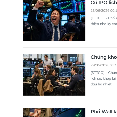
Cú IPO lịc
13/06/2026 00:
(ĐTTCO) - Phố W
thiện nhờ kỳ vọ
Chứng kho
29/05/2026 23:
(ĐTTCO) - Chứng
lịch sử, khép l
dầu hạ nhiệt.
Phố Wall l