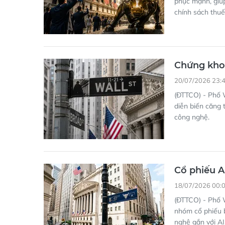
phục mạnh, giúp
chính sách thuế
Chứng khoá
20/07/2026 23:
(ĐTTCO) - Phố W
diễn biến căng 
công nghệ.
Cổ phiếu A
18/07/2026 00:
(ĐTTCO) - Phố W
nhóm cổ phiếu b
nghệ gắn với AI