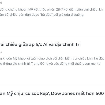
26
rường chứng khoán Mỹ kết thúc phiên 28-7 với diễn biến trái chiều, khi
m cổ phiếu bán dẫn được "bù đắp" bởi giá dầu đi xuống.
ái chiều giữa áp lực AI và địa chính trị
21
 khoán Mỹ khép lại tuần giao dịch với diễn biến trái chiều khi nhà đầu
g thẳng địa chính trị Trung Đông và các động thái thuế quan mới từ
.
n Mỹ chịu 'cú sốc kép', Dow Jones mất hơn 500