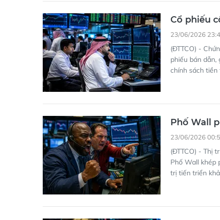
Cổ phiếu c
23/06/2026 23:
(ĐTTCO) - Chứn
phiếu bán dẫn, g
chính sách tiền 
Phố Wall p
23/06/2026 00:
(ĐTTCO) - Thị t
Phố Wall khép p
trị tiến triển k