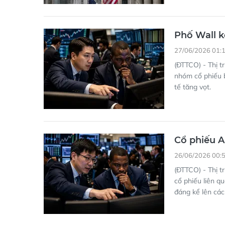
Phố Wall kế
27/06/2026 01:
(ĐTTCO) - Thị t
nhóm cổ phiếu b
tế tăng vọt.
Cổ phiếu A
26/06/2026 00:
(ĐTTCO) - Thị t
cổ phiếu liên q
đáng kể lên các 