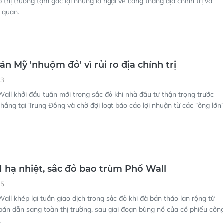
 thị trường tạm gác lại những lo ngại về căng thẳng địa chính trị và
 quan.
n Mỹ 'nhuộm đỏ' vì rủi ro địa chính trị
43
all khởi đầu tuần mới trong sắc đỏ khi nhà đầu tư thận trọng trước
thẳng tại Trung Đông và chờ đợi loạt báo cáo lợi nhuận từ các “ông lớn
I hạ nhiệt, sắc đỏ bao trùm Phố Wall
05
all khép lại tuần giao dịch trong sắc đỏ khi đà bán tháo lan rộng từ
án dẫn sang toàn thị trường, sau giai đoạn bùng nổ của cổ phiếu côn
.