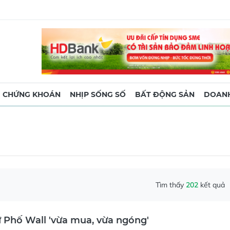
CHỨNG KHOÁN
NHỊP SỐNG SỐ
BẤT ĐỘNG SẢN
DOANH
Tìm thấy
202
kết quả
 Phố Wall 'vừa mua, vừa ngóng'