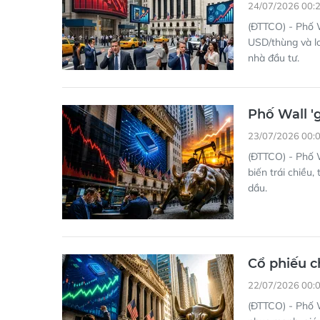
24/07/2026 00:
(ĐTTCO) - Phố W
USD/thùng và lo 
nhà đầu tư.
Phố Wall 'g
23/07/2026 00:
(ĐTTCO) - Phố W
biến trái chiều,
dầu.
Cổ phiếu ch
22/07/2026 00:
(ĐTTCO) - Phố W