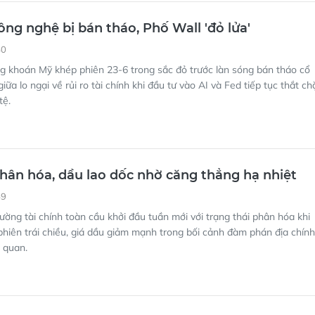
ông nghệ bị bán tháo, Phố Wall 'đỏ lửa'
40
g khoán Mỹ khép phiên 23-6 trong sắc đỏ trước làn sóng bán tháo cổ
iữa lo ngại về rủi ro tài chính khi đầu tư vào AI và Fed tiếp tục thắt ch
tệ.
hân hóa, dầu lao dốc nhờ căng thẳng hạ nhiệt
59
rường tài chính toàn cầu khởi đầu tuần mới với trạng thái phân hóa khi
hiên trái chiều, giá dầu giảm mạnh trong bối cảnh đàm phán địa chính
hả quan.