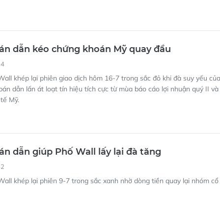
bán dẫn kéo chứng khoán Mỹ quay đầu
34
all khép lại phiên giao dịch hôm 16-7 trong sắc đỏ khi đà suy yếu củ
án dẫn lấn át loạt tín hiệu tích cực từ mùa báo cáo lợi nhuận quý II và
 tế Mỹ.
án dẫn giúp Phố Wall lấy lại đà tăng
52
all khép lại phiên 9-7 trong sắc xanh nhờ dòng tiền quay lại nhóm cổ