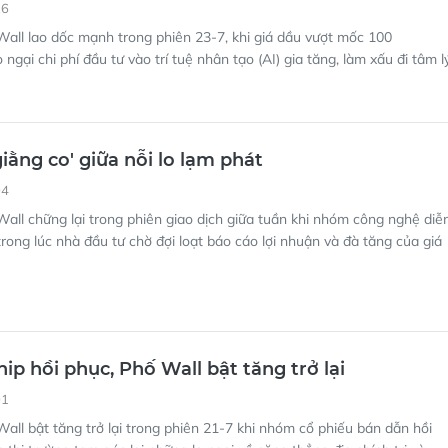
26
all lao dốc mạnh trong phiên 23-7, khi giá dầu vượt mốc 100
ngại chi phí đầu tư vào trí tuệ nhân tạo (AI) gia tăng, làm xấu đi tâm l
iằng co' giữa nỗi lo lạm phát
04
all chững lại trong phiên giao dịch giữa tuần khi nhóm công nghệ diễ
 trong lúc nhà đầu tư chờ đợi loạt báo cáo lợi nhuận và đà tăng của giá
ip hồi phục, Phố Wall bật tăng trở lại
01
all bật tăng trở lại trong phiên 21-7 khi nhóm cổ phiếu bán dẫn hồi