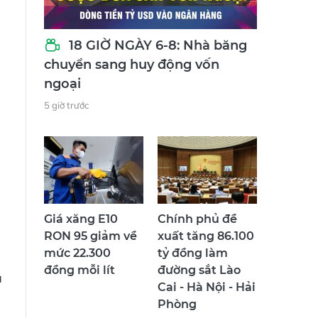
18 GIỜ NGÀY 6-8: Nhà băng
chuyển sang huy động vốn
ngoại
5 giờ trước
Giá xăng E10
Chính phủ đề
RON 95 giảm về
xuất tăng 86.100
mức 22.300
tỷ đồng làm
đồng mỗi lít
đường sắt Lào
à
Cai - Hà Nội - Hải
Phòng