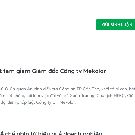
GỬI BÌNH LUẬN
ắt tạm giam Giám đốc Công ty Mekolor
6-8, Cơ quan An ninh điều tra Công an TP Cần Thơ, khởi tố bị can, bắ
m xét chỗ ở, nơi làm việc đối với Võ Xuân Trường, Chủ tịch HĐQT, Gi
 đại diện pháp luật Công ty CP Mekolor.
hể chế nhìn từ hiệu quả doanh nghiệp