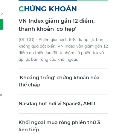
CHỨNG KHOÁN
VN Index giảm gần 12 điểm,
thanh khoản 'co hẹp'
(ĐTTCO) - Phiên giao dịch 6-8, dù áp lực bán
không quá đột biến, VN Index vẫn giảm gần 12
điểm do thiếu lực đỡ từ nhóm cổ phiếu trụ và
áp lực bán ròng của khối ngoại.
'Khoảng trống' chứng khoán hóa
thế chấp
t
ám
Nasdaq hụt hơi vì SpaceX, AMD
Khối ngoại mua ròng phiên thứ 3
liên tiếp