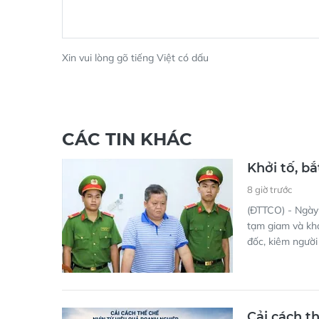
Xin vui lòng gõ tiếng Việt có dấu
CÁC TIN KHÁC
Khởi tố, b
8 giờ trước
(ĐTTCO) - Ngày 
tạm giam và khá
đốc, kiêm người
Cải cách t