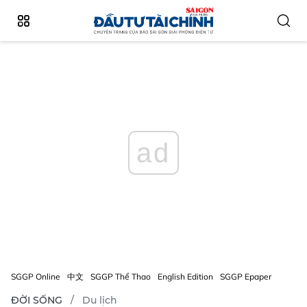
ad
SGGP Online
中文
SGGP Thể Thao
English Edition
SGGP Epaper
ĐỜI SỐNG
Du lịch