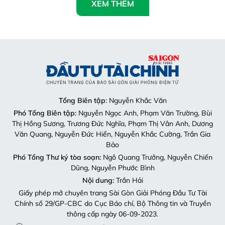
Tổng Biên tập
: Nguyễn Khắc Văn
Phó Tổng Biên tập:
Nguyễn Ngọc Anh, Phạm Văn Trường, Bùi
Thị Hồng Sương, Trương Đức Nghĩa, Phạm Thị Vân Anh, Dương
Văn Quang, Nguyễn Đức Hiển, Nguyễn Khắc Cường, Trần Gia
Bảo
Phó Tổng Thư ký tòa soạn:
Ngô Quang Trưởng, Nguyễn Chiến
Dũng, Nguyễn Phước Bình
Nội dung:
Trần Hải
Giấy phép mở chuyên trang Sài Gòn Giải Phóng Đầu Tư Tài
Chính số 29/GP-CBC do Cục Báo chí, Bộ Thông tin và Truyền
thông cấp ngày 06-09-2023.
Địa chỉ:
432-434 Nguyễn Thị Minh Khai, Phường Bàn Cờ,
TP.HCM
Điện thoại:
(028) 2241.3770 – (028) 2241.3760
Fax:
(028) 3844.0522