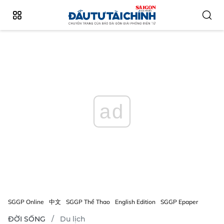
ad
SGGP Online
中文
SGGP Thể Thao
English Edition
SGGP Epaper
ĐỜI SỐNG
Du lịch