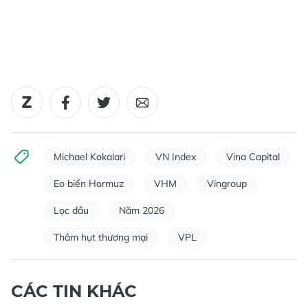
Michael Kokalari
VN Index
Vina Capital
Eo biển Hormuz
VHM
Vingroup
Lọc dầu
Năm 2026
Thâm hụt thương mại
VPL
CÁC TIN KHÁC