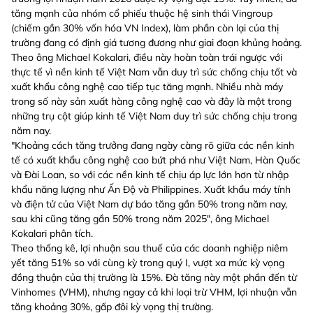
tăng mạnh của nhóm cổ phiếu thuộc hệ sinh thái Vingroup
(chiếm gần 30% vốn hóa VN Index), làm phần còn lại của thị
trường đang có định giá tương đương như giai đoạn khủng hoảng.
Theo ông Michael Kokalari, điều này hoàn toàn trái ngược với
thực tế vì nền kinh tế Việt Nam vẫn duy trì sức chống chịu tốt và
xuất khẩu công nghệ cao tiếp tục tăng mạnh. Nhiều nhà máy
trong số này sản xuất hàng công nghệ cao và đây là một trong
những trụ cột giúp kinh tế Việt Nam duy trì sức chống chịu trong
năm nay.
"Khoảng cách tăng trưởng đang ngày càng rõ giữa các nền kinh
tế có xuất khẩu công nghệ cao bứt phá như Việt Nam, Hàn Quốc
và Đài Loan, so với các nền kinh tế chịu áp lực lớn hơn từ nhập
khẩu năng lượng như Ấn Độ và Philippines. Xuất khẩu máy tính
và điện tử của Việt Nam dự báo tăng gần 50% trong năm nay,
sau khi cũng tăng gần 50% trong năm 2025", ông Michael
Kokalari phân tích.
Theo thống kê, lợi nhuận sau thuế của các doanh nghiệp niêm
yết tăng 51% so với cùng kỳ trong quý I, vượt xa mức kỳ vọng
đồng thuận của thị trường là 15%. Đà tăng này một phần đến từ
Vinhomes (VHM), nhưng ngay cả khi loại trừ VHM, lợi nhuận vẫn
tăng khoảng 30%, gấp đôi kỳ vọng thị trường.