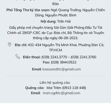
Bảo
Phó Tổng Thư ký tòa soạn:
Ngô Quang Trưởng, Nguyễn Chiến
Dũng, Nguyễn Phước Bình
Nội dung:
Trần Hải
Giấy phép mở chuyên trang Sài Gòn Giải Phóng Đầu Tư Tài
Chính số 29/GP-CBC do Cục Báo chí, Bộ Thông tin và Truyền
thông cấp ngày 06-09-2023.
Địa chỉ:
432-434 Nguyễn Thị Minh Khai, Phường Bàn Cờ,
TP.HCM
Điện thoại:
(028) 2241.3770 – (028) 2241.3760
Fax:
(028) 3844.0522
Email:
toasoandttc@gmail.com
Liên hệ quảng cáo
Quảng cáo:
Mai Trâm (0913 118 448)
Email:
tram.sgdttc@gmail.com