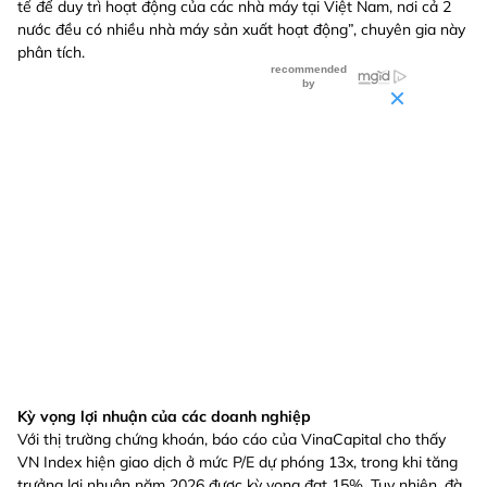
tế để duy trì hoạt động của các nhà máy tại Việt Nam, nơi cả 2
nước đều có nhiều nhà máy sản xuất hoạt động”, chuyên gia này
phân tích.
Kỳ vọng lợi nhuận của các doanh nghiệp
Với thị trường chứng khoán, báo cáo của VinaCapital cho thấy
VN Index hiện giao dịch ở mức P/E dự phóng 13x, trong khi tăng
trưởng lợi nhuận năm 2026 được kỳ vọng đạt 15%. Tuy nhiên, đà