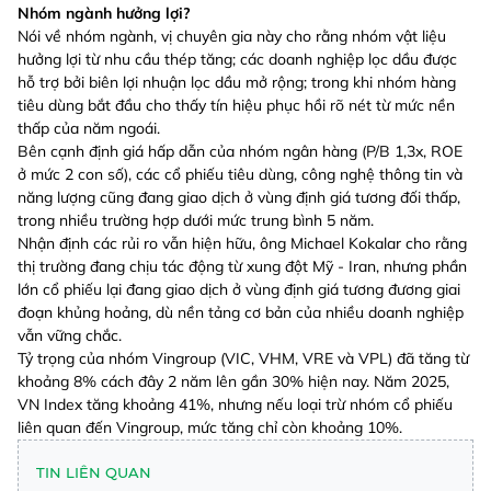
Nhóm ngành hưởng lợi?
Nói về nhóm ngành, vị chuyên gia này cho rằng nhóm vật liệu
hưởng lợi từ nhu cầu thép tăng; các doanh nghiệp lọc dầu được
hỗ trợ bởi biên lợi nhuận lọc dầu mở rộng; trong khi nhóm hàng
tiêu dùng bắt đầu cho thấy tín hiệu phục hồi rõ nét từ mức nền
thấp của năm ngoái.
Bên cạnh định giá hấp dẫn của nhóm ngân hàng (P/B 1,3x, ROE
ở mức 2 con số), các cổ phiếu tiêu dùng, công nghệ thông tin và
năng lượng cũng đang giao dịch ở vùng định giá tương đối thấp,
trong nhiều trường hợp dưới mức trung bình 5 năm.
Nhận định các rủi ro vẫn hiện hữu, ông Michael Kokalar cho rằng
thị trường đang chịu tác động từ xung đột Mỹ - Iran, nhưng phần
lớn cổ phiếu lại đang giao dịch ở vùng định giá tương đương giai
đoạn khủng hoảng, dù nền tảng cơ bản của nhiều doanh nghiệp
vẫn vững chắc.
Tỷ trọng của nhóm Vingroup (VIC, VHM, VRE và VPL) đã tăng từ
khoảng 8% cách đây 2 năm lên gần 30% hiện nay. Năm 2025,
VN Index tăng khoảng 41%, nhưng nếu loại trừ nhóm cổ phiếu
liên quan đến Vingroup, mức tăng chỉ còn khoảng 10%.
TIN LIÊN QUAN