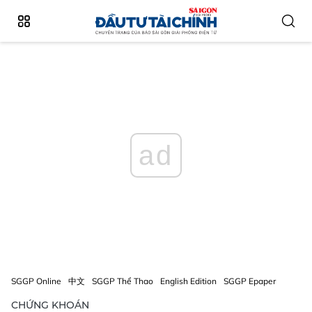
ad
SGGP Online
中文
SGGP Thể Thao
English Edition
SGGP Epaper
CHỨNG KHOÁN