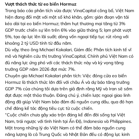
Vượt thách thức từ eo biển Hormuz
Trong báo cáo phân tích vừa được VinaCapital công bố, Việt Nam
hiện đang đối mặt với một số khó khăn, gồm: gián đoạn vận tải
kéo dài tại eo biển Hormuz; thâm hụt thương mại tăng từ 3%
GDP trước chiến sự lên trên 6% vào giữa tháng 5; lạm phát vượt
5%, tạo áp lực lên lãi suất; dòng vốn ngoại tiếp tục rút ròng với
khoảng 2 tỷ USD tính từ đầu năm.
Dù vậy, theo ông Michael Kokalari, Giám đốc Phân tích kinh tế vĩ
mô và Nghiên cứu thị trường VinaCapital, Chính phủ Việt Nam có
đủ năng lực ứng phó với các thách thức này và kỳ vọng tăng
trưởng GDP năm 2026 đạt mức 7%.
Chuyên gia Michael Kokalari phân tích: Việc đóng cửa eo biển
Hormuz là thách thức lớn đối với châu Á và dự báo tăng trưởng
GDP 7% của chúng tôi dựa trên giả định rằng Mỹ và Iran sẽ sớm
đạt được một thỏa thuận. Đáng chú ý, chiến lược ngoại giao linh
động đã giúp Việt Nam bảo đảm đủ nguồn cung dầu, qua đó hạn
chế đáng kể tác động tiêu cực từ cuộc chiến.
“Cuộc chiến chưa gây xáo trộn đáng kể đến đời sống tại Việt
Nam, trái ngược với tình hình tại Ấn Độ, Indonesia và Philippines.
Một trong những lý do Việt Nam có thể đảm bảo nguồn cung
năng lượng là cả Trung Quốc và Nhật Bản đều có động lực kinh