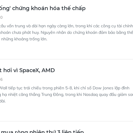
ống' chứng khoán hóa thế chấp
00
ầu vốn trung và dài hạn ngày càng lớn, trong khi các công cụ tài chính
khoán chưa phát huy. Nguyên nhân do chứng khoán đảm bảo bằng th
 những khoảng trống lớn.
 hơi vì SpaceX, AMD
36
all tiếp tục trái chiều trong phiên 5-8, khi chỉ số Dow Jones lập đỉnh
g hạ nhiệt căng thẳng Trung Đông, trong khi Nasdaq quay đầu giảm sa
dài.
 mua ròng phiên thứ 3 liên tiếp