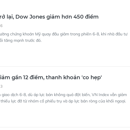
rở lại, Dow Jones giảm hơn 450 điểm
36
rường chứng khoán Mỹ quay đầu giảm trong phiên 6-8, khi nhà đầu tư
uỗi tăng mạnh trước đó.
iảm gần 12 điểm, thanh khoản 'co hẹp'
13
 giao dịch 6-8, dù áp lực bán không quá đột biến, VN Index vẫn giảm
thiếu lực đỡ từ nhóm cổ phiếu trụ và áp lực bán ròng của khối ngoại.