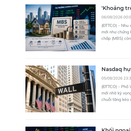
'Khoảng tr
06/08/2026 00:
(ĐTTCO) - Nhu c
mới như chứng 
chấp (MBS) còn
Nasdaq hụt
05/08/2026 23:
(ĐTTCO) - Phố W
mới nhờ kỳ vọn
chuỗi tăng kéo 
Khối ngoại