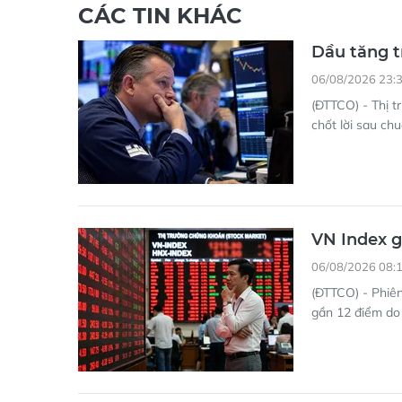
CÁC TIN KHÁC
Dầu tăng t
06/08/2026 23:
(ĐTTCO) - Thị t
chốt lời sau ch
VN Index g
06/08/2026 08:
(ĐTTCO) - Phiên
gần 12 điểm do 