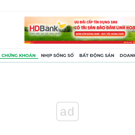
CHỨNG KHOÁN
NHỊP SỐNG SỐ
BẤT ĐỘNG SẢN
DOANH
ad