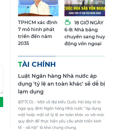
TPHCM xác định
18 GIỜ NGÀY
7 mô hình phát
6-8: Nhà băng
triển đến năm
chuyển sang huy
2035
động vốn ngoại
TÀI CHÍNH
Luật Ngân hàng Nhà nước áp
dụng 'tỷ lệ an toàn khác' sẽ dễ bị
lạm dụng
(ĐTTCO) - Một số đại biểu Quốc hội bày tỏ lo
ngại quy định Ngân hàng Nhà nước “áp dụng
một hoặc một số tỷ lệ an toàn khác so với mức
quy định để thực hiện yêu cầu phát triển kinh
tế - xã hội” là khá chung chung.