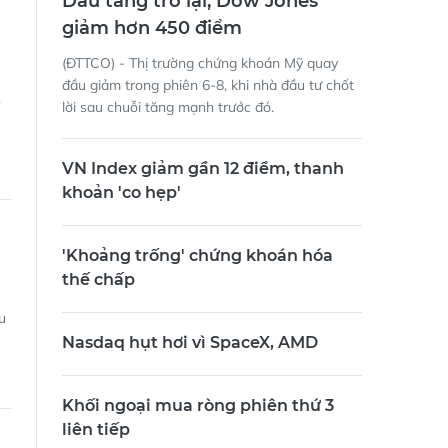
Dầu tăng trở lại, Dow Jones
giảm hơn 450 điểm
(ĐTTCO) - Thị trường chứng khoán Mỹ quay
đầu giảm trong phiên 6-8, khi nhà đầu tư chốt
lời sau chuỗi tăng mạnh trước đó.
ế
VN Index giảm gần 12 điểm, thanh
khoản 'co hẹp'
'Khoảng trống' chứng khoán hóa
thế chấp
u
Nasdaq hụt hơi vì SpaceX, AMD
Khối ngoại mua ròng phiên thứ 3
liên tiếp