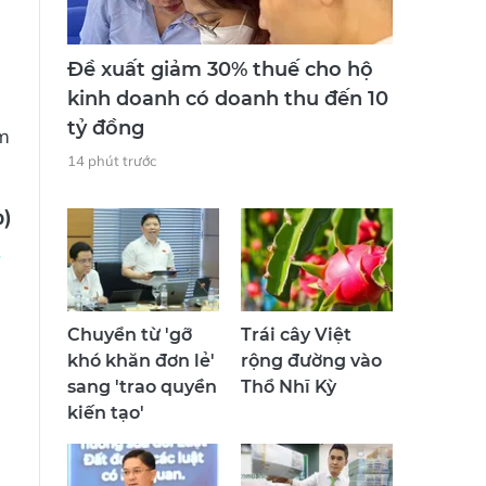
Đề xuất giảm 30% thuế cho hộ
kinh doanh có doanh thu đến 10
tỷ đồng
ảm
14 phút trước
p)
Chuyển từ 'gỡ
Trái cây Việt
khó khăn đơn lẻ'
rộng đường vào
sang 'trao quyền
Thổ Nhĩ Kỳ
kiến tạo'