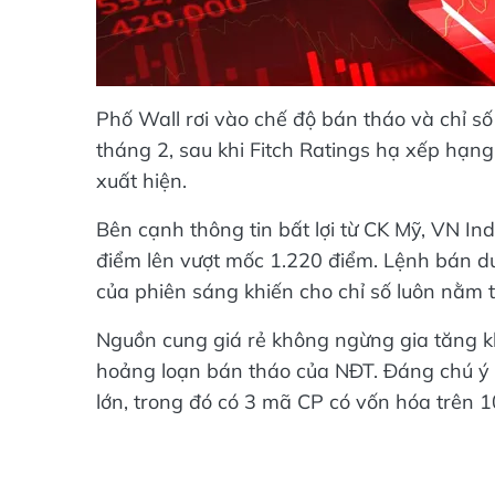
Phố Wall rơi vào chế độ bán tháo và chỉ s
tháng 2, sau khi Fitch Ratings hạ xếp hạng 
xuất hiện.
Bên cạnh thông tin bất lợi từ CK Mỹ, VN Ind
điểm lên vượt mốc 1.220 điểm. Lệnh bán dư
của phiên sáng khiến cho chỉ số luôn nằm 
Nguồn cung giá rẻ không ngừng gia tăng kh
hoảng loạn bán tháo của NĐT. Đáng chú ý 
lớn, trong đó có 3 mã CP có vốn hóa trên 