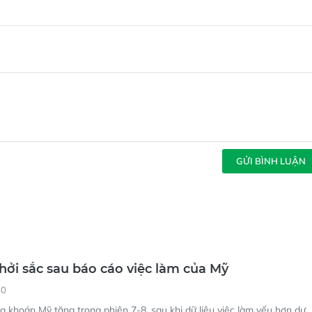
GỬI BÌNH LUẬN
hởi sắc sau báo cáo việc làm của Mỹ
00
 khoán Mỹ tăng trong phiên 7-8, sau khi dữ liệu việc làm yếu hơn dự