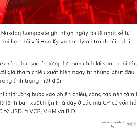
ố Nasdaq Composite ghi nhận ngày tồi tệ nhất kể từ
dài hạn đối với Hoa Kỳ và tâm lý né tránh rủi ro lại
ex còn chịu sức ép từ áp lực bán chốt lời sau chuỗi tă
ới giá tham chiếu xuất hiện ngay từ những phút đầu
trong tình trạng mất điểm.
i thị trường bước vào phiên chiều, càng tạo nên tâm 
là lệnh bán xuất hiện khá dày ở các mã CP có vốn h
10 tỷ USD là VCB, VHM và BID.