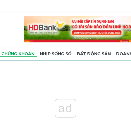
CHỨNG KHOÁN
NHỊP SỐNG SỐ
BẤT ĐỘNG SẢN
DOANH
ad