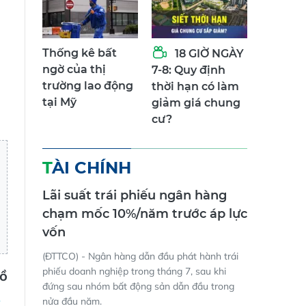
.
Thống kê bất
18 GIỜ NGÀY
ngờ của thị
7-8: Quy định
trường lao động
thời hạn có làm
tại Mỹ
giảm giá chung
cư?
TÀI CHÍNH
Lãi suất trái phiếu ngân hàng
chạm mốc 10%/năm trước áp lực
vốn
(ĐTTCO) - Ngân hàng dẫn đầu phát hành trái
phiếu doanh nghiệp trong tháng 7, sau khi
Hồ
đứng sau nhóm bất động sản dẫn đầu trong
nửa đầu năm.