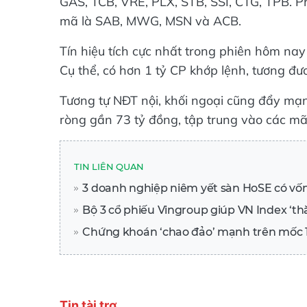
GAS, TCB, VRE, PLX, STB, SSI, CTG, TPB. Ph
mã là SAB, MWG, MSN và ACB.
Tín hiệu tích cực nhất trong phiên hôm na
Cụ thể, có hơn 1 tỷ CP khớp lệnh, tương đươ
Tương tự NĐT nội, khối ngoại cũng đẩy mạ
ròng gần 73 tỷ đồng, tập trung vào các 
TIN LIÊN QUAN
3 doanh nghiệp niêm yết sàn HoSE có vốn
Bộ 3 cổ phiếu Vingroup giúp VN Index ‘th
Chứng khoán ‘chao đảo’ mạnh trên mốc 