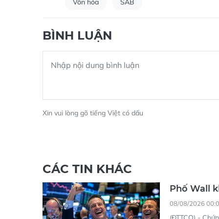
Vốn hóa
SAB
BÌNH LUẬN
Xin vui lòng gõ tiếng Việt có dấu
CÁC TIN KHÁC
Phố Wall k
08/08/2026 00:
(ĐTTCO) - Chứng