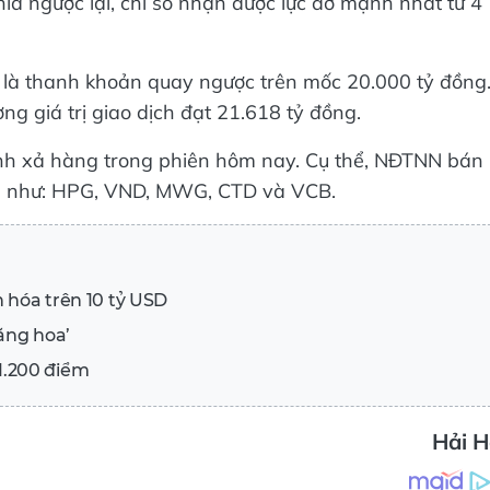
ía ngược lại, chỉ số nhận được lực đỡ mạnh nhất từ 4
y là thanh khoản quay ngược trên mốc 20.000 tỷ đồng
ng giá trị giao dịch đạt 21.618 tỷ đồng.
nh xả hàng trong phiên hôm nay. Cụ thể, NĐTNN bán
mã như: HPG, VND, MWG, CTD và VCB.
 hóa trên 10 tỷ USD
ăng hoa’
1.200 điểm
Hải 