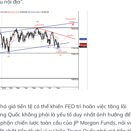
 nội địa”.
á giá tiền tệ có thể khiến FED trì hoãn việc tăng lãi
rung Quốc không phải là yếu tố duy nhất ảnh hưởng đ
 phận chiến lược toàn cầu của JP Morgan Funds, nói v
 chặt tiền tệ chỉ vì sự kiện Trung Quốc phá giá tiền tệ