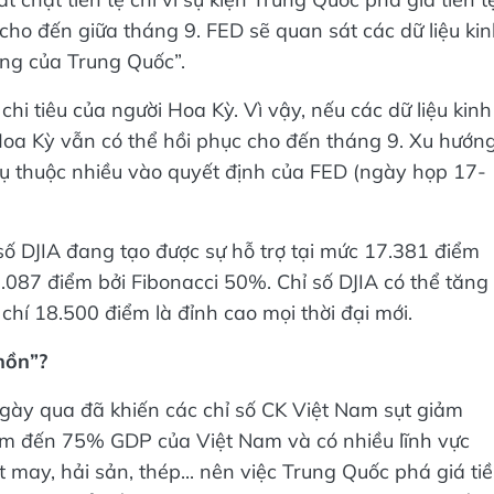
 cho đến giữa tháng 9. FED sẽ quan sát các dữ liệu ki
ộng của Trung Quốc”.
 tiêu của người Hoa Kỳ. Vì vậy, nếu các dữ liệu kinh
K Hoa Kỳ vẫn có thể hồi phục cho đến tháng 9. Xu hướn
hụ thuộc nhiều vào quyết định của FED (ngày họp 17-
 số DJIA đang tạo được sự hỗ trợ tại mức 17.381 điểm
7.087 điểm bởi Fibonacci 50%. Chỉ số DJIA có thể tăng
hí 18.500 điểm là đỉnh cao mọi thời đại mới.
hồn”?
 ngày qua đã khiến các chỉ số CK Việt Nam sụt giảm
ếm đến 75% GDP của Việt Nam và có nhiều lĩnh vực
 may, hải sản, thép... nên việc Trung Quốc phá giá ti