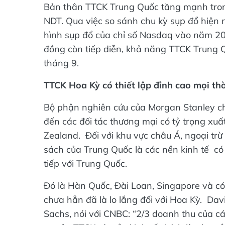
Bản thân TTCK Trung Quốc tăng mạnh trong
NDT. Qua việc so sánh chu kỳ sụp đổ hiện
hình sụp đổ của chỉ số Nasdaq vào năm 20
đồng còn tiếp diễn, khả năng TTCK Trung 
tháng 9.
TTCK Hoa Kỳ có thiết lập đỉnh cao mọi thờ
Bộ phận nghiên cứu của Morgan Stanley ch
đến các đối tác thương mại có tỷ trọng xu
Zealand. Đối với khu vực châu Á, ngoại tr
sách của Trung Quốc là các nền kinh tế có
tiếp với Trung Quốc.
Đó là Hàn Quốc, Đài Loan, Singapore và có
chưa hẳn đã là lo lắng đối với Hoa Kỳ. Da
Sachs, nói với CNBC: “2/3 doanh thu của cá