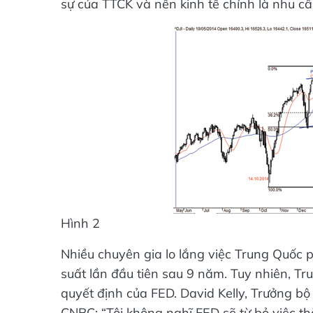
sự của TTCK và nền kinh tế chính là nhu cầu
Hình 2
Nhiều chuyên gia lo lắng việc Trung Quốc ph
suất lần đầu tiên sau 9 năm. Tuy nhiên, T
quyết định của FED. David Kelly, Trưởng bộ
CNBC: “Tôi không nghĩ FED sẽ từ bỏ việc thắt