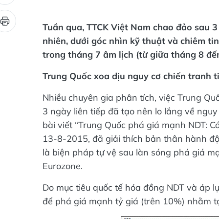
Tuần qua, TTCK Việt Nam chao đảo sau 3 
nhiên, dưới góc nhìn kỹ thuật và chiêm ti
trong tháng 7 âm lịch (từ giữa tháng 8 đế
Trung Quốc xoa dịu nguy cơ chiến tranh ti
Nhiều chuyên gia phân tích, việc Trung Qu
3 ngày liên tiếp đã tạo nên lo lắng về nguy 
bài viết “Trung Quốc phá giá mạnh NDT: Có 
13-8-2015, đã giải thích bản thân hành độ
là biện pháp tự vệ sau làn sóng phá giá mạ
Eurozone.
Do mục tiêu quốc tế hóa đồng NDT và áp lự
để phá giá mạnh tỷ giá (trên 10%) nhằm tạ