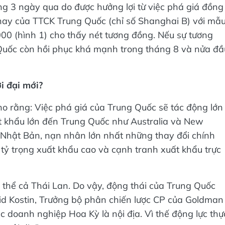
 3 ngày qua do được hưởng lợi từ việc phá giá đồng
 nay của TTCK Trung Quốc (chỉ số Shanghai B) với mẫ
00 (hình 1) cho thấy nét tương đồng. Nếu sự tương
Quốc còn hồi phục khá mạnh trong tháng 8 và nửa đầ
i đại mới?
o rằng: Việc phá giá của Trung Quốc sẽ tác động lớn
ất khẩu lớn đến Trung Quốc như Australia và New
ừ Nhật Bản, nạn nhân lớn nhất những thay đổi chính
 tỷ trọng xuất khẩu cao và cạnh tranh xuất khẩu trực
 thể cả Thái Lan. Do vậy, động thái của Trung Quốc
vid Kostin, Trưởng bộ phân chiến lược CP của Goldman
c doanh nghiệp Hoa Kỳ là nội địa. Vì thế động lực thự