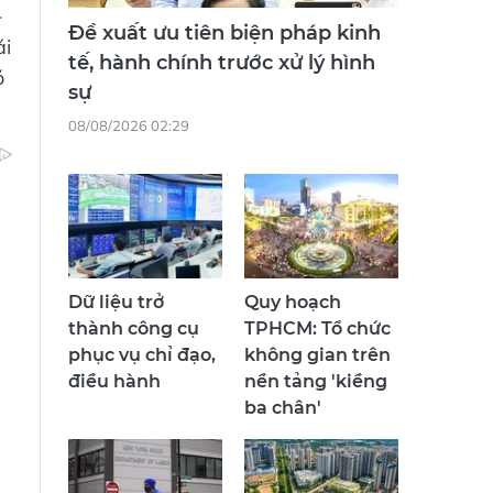
-
Đề xuất ưu tiên biện pháp kinh
ái
tế, hành chính trước xử lý hình
ó
sự
08/08/2026 02:29
Dữ liệu trở
Quy hoạch
thành công cụ
TPHCM: Tổ chức
phục vụ chỉ đạo,
không gian trên
điều hành
nền tảng 'kiềng
ba chân'