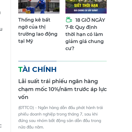
u
Thống kê bất
18 GIỜ NGÀY
ngờ của thị
7-8: Quy định
u
trường lao động
thời hạn có làm
tại Mỹ
giảm giá chung
cư?
TÀI CHÍNH
Lãi suất trái phiếu ngân hàng
chạm mốc 10%/năm trước áp lực
vốn
(ĐTTCO) - Ngân hàng dẫn đầu phát hành trái
phiếu doanh nghiệp trong tháng 7, sau khi
đứng sau nhóm bất động sản dẫn đầu trong
c
nửa đầu năm.