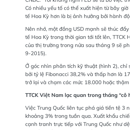
Có nhiều yếu tố có thể xuất hiện từ bây giờ
tế Hoa Kỳ hơn là bị ảnh hưởng bởi hành đ
Nên nhớ, một đồng USD mạnh sẽ thúc đẩy chi
tế Hoa Kỳ trong thời gian tới tốt lên, TTC
của thị trường trong nửa sau tháng 9 sẽ p
9-2015).
Ở góc nhìn phân tích kỹ thuật (hình 2), chỉ
bởi tỷ lệ Fibonacci 38,2% và thấp hơn là 1
trở lại và chạm các mức 18.000 hoặc thậm c
TTCK Việt Nam lạc quan trong tháng “cô 
Việc Trung Quốc liên tục phá giá tiền tệ 3
khoảng 3% trong tuần qua. Xuất khẩu chi
cạnh tranh trực tiếp với Trung Quốc như dệt