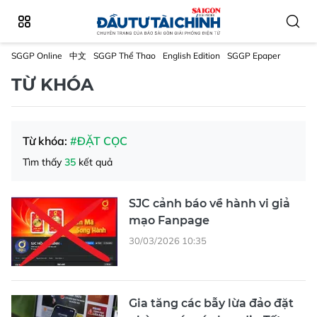
SGGP Online
中文
SGGP Thể Thao
English Edition
SGGP Epaper
TỪ KHÓA
Từ khóa:
#ĐẶT CỌC
Tìm thấy
35
kết quả
SJC cảnh báo về hành vi giả
mạo Fanpage
30/03/2026 10:35
Gia tăng các bẫy lừa đảo đặt