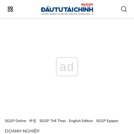
ad
SGGP Online
中文
SGGP Thể Thao
English Edition
SGGP Epaper
DOANH NGHIỆP