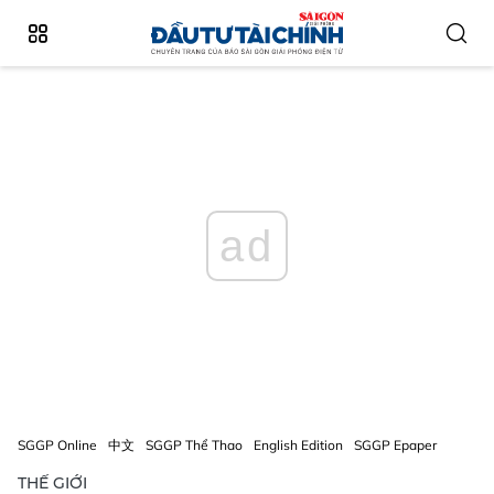
ad
SGGP Online
中文
SGGP Thể Thao
English Edition
SGGP Epaper
THẾ GIỚI