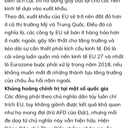
biến tích cực thì nó đang gây bất lợi cho các nền
kinh tế dựa vào xuất khẩu.
Theo đó, xuất khẩu của EU sẽ trở nên đắt đỏ hơn
ở cả thị trường Mỹ và Trung Quốc. Điều đó có
nghĩa là, các công ty EU sẽ bán ít hàng hóa hơn
ở nước ngoài, gây tổn thất cho tăng trưởng và
kéo dài sự cần thiết phải kích cầu kinh tế. Đó là
cái vòng luẩn quẩn mà nền kinh tế EU 27 và nhất
là Eurozone buộc phải xử lý trong năm 2018, nếu
không muốn mất đi những thành tựu tăng trưởng
của châu Âu hồi năm ngoái.
Khủng hoảng chính trị tại một số quốc gia
Các đảng phái theo chủ nghĩa dân túy luôn chỉ
trích EU, tuy không giành được kết quả khả quan
như họ mong đợi (trừ AFD của Đức), nhưng mối
đe doạ từ chủ nghĩa này vẫn hiện hữu. Hiện