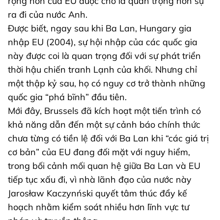
rộng hơn của EU được cho là quan trọng hơn sự
ra đi của nước Anh.
Được biết, ngay sau khi Ba Lan, Hungary gia
nhập EU (2004), sự hội nhập của các quốc gia
này được coi là quan trọng đối với sự phát triển
thời hậu chiến tranh Lạnh của khối. Nhưng chỉ
một thập kỷ sau, họ có nguy cơ trở thành những
quốc gia “phá bĩnh” đầu tiên.
Mới đây, Brussels đã kích hoạt một tiến trình có
khả năng dẫn đến một sự cảnh báo chính thức
chưa từng có tiền lệ đối với Ba Lan khi “các giá trị
cơ bản” của EU đang đối mặt với nguy hiểm,
trong bối cảnh mối quan hệ giữa Ba Lan và EU
tiếp tục xấu đi, vì nhà lãnh đạo của nước này
Jarosław Kaczynński quyết tâm thúc đẩy kế
hoạch nhằm kiểm soát nhiều hơn lĩnh vực tư