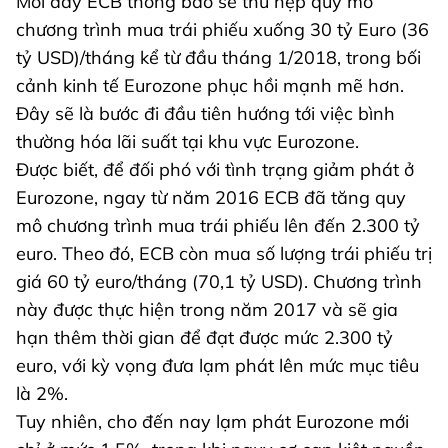
Mới đây ECB thông báo sẽ thu hẹp quy mô
chương trình mua trái phiếu xuống 30 tỷ Euro (36
tỷ USD)/tháng kể từ đầu tháng 1/2018, trong bối
cảnh kinh tế Eurozone phục hồi mạnh mẽ hơn.
Đây sẽ là bước đi đầu tiên hướng tới việc bình
thường hóa lãi suất tại khu vực Eurozone.
Được biết, để đối phó với tình trạng giảm phát ở
Eurozone, ngay từ năm 2016 ECB đã tăng quy
mô chương trình mua trái phiếu lên đến 2.300 tỷ
euro. Theo đó, ECB còn mua số lượng trái phiếu trị
giá 60 tỷ euro/tháng (70,1 tỷ USD). Chương trình
này được thực hiện trong năm 2017 và sẽ gia
hạn thêm thời gian để đạt được mức 2.300 tỷ
euro, với kỳ vọng đưa lạm phát lên mức mục tiêu
là 2%.
Tuy nhiên, cho đến nay lạm phát Eurozone mới