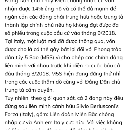
Đảng Dân chủ Thụy Điển chống nhập cư vẫn
nhận được 14% ủng hộ và có thể đủ mạnh để
ngăn cản các đảng phái trung hữu hoặc trung tả
thành lập chính phủ nếu họ không đạt được đa
số phiếu trong cuộc bầu cử vào tháng 9/2018.
Tại Italy, một luật mới đã được thông qua, vốn
được cho là có thể gây bất lợi đối với Phong trào
dân túy 5 Sao (M5S) vì cho phép các chính đảng
liên minh với nhau trước khi diễn ra cuộc bầu cử
đầu tháng 3/2018. M5S hiện đang đứng thứ nhì
trong các cuộc thăm dò cùng với Đảng Dân chủ
trung tả cầm quyền.
Tuy nhiên, theo giới quan sát, cả 2 đảng này đều
đứng sau liên minh cánh hữu Silvio Berlusconi’s
Forza (Italy), gồm: Liên đoàn Miền Bắc chống
nhập cư và Anh em Italy cực hữu. Với việc không