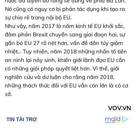
nước đã tuyên bố rằng sẽ đứng về phía Ba Lan.
Nó cũng có nguy cơ bị phản tác dụng khi tạo ra
sự chia rẽ trong nội bộ EU.
Như vậy, năm 2017 là năm kinh tế EU khởi sắc,
đàm phán Brexit chuyển sang giai đoạn hai, sự
gắn bó EU 27 rõ nét hơn, vấn đề dân túy giảm
nhiệt… Tuy nhiên, năm 2018 những nhân tố tiền
an ninh lại nảy sinh, khiến giới lãnh đạo EU cần
có những giải pháp quyết liệt hơn. Vì thế, giới
nghiên cứu và dư luận cho rằng năm 2018,
những thách thức đối với EU vẫn còn lớn là có cơ
sở.
VOV.VN