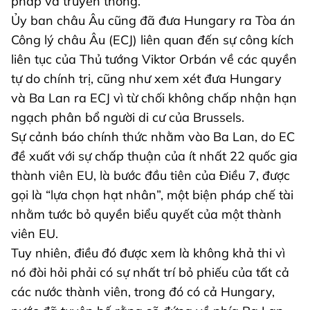
pháp và truyền thông.
Ủy ban châu Âu cũng đã đưa Hungary ra Tòa án
Công lý châu Âu (ECJ) liên quan đến sự công kích
liên tục của Thủ tướng Viktor Orbán về các quyền
tự do chính trị, cũng như xem xét đưa Hungary
và Ba Lan ra ECJ vì từ chối không chấp nhận hạn
ngạch phân bổ người di cư của Brussels.
Sự cảnh báo chính thức nhằm vào Ba Lan, do EC
đề xuất với sự chấp thuận của ít nhất 22 quốc gia
thành viên EU, là bước đầu tiên của Điều 7, được
gọi là “lựa chọn hạt nhân”, một biện pháp chế tài
nhằm tước bỏ quyền biểu quyết của một thành
viên EU.
Tuy nhiên, điều đó được xem là không khả thi vì
nó đòi hỏi phải có sự nhất trí bỏ phiếu của tất cả
các nước thành viên, trong đó có cả Hungary,