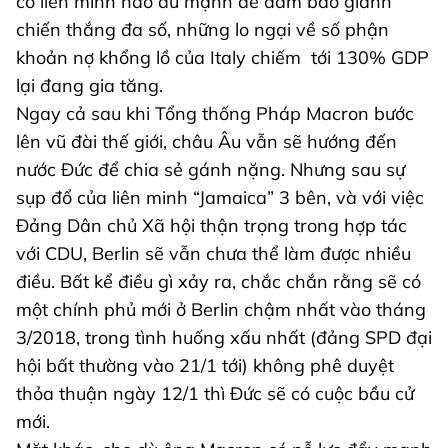
có liên minh nào đủ mạnh để đảm bảo giành
chiến thắng đa số, những lo ngại về số phận
khoản nợ khổng lồ của Italy chiếm tới 130% GDP
lại đang gia tăng.
Ngay cả sau khi Tổng thống Pháp Macron bước
lên vũ đài thế giới, châu Âu vẫn sẽ hướng đến
nước Đức để chia sẻ gánh nặng. Nhưng sau sự
sụp đổ của liên minh “Jamaica” 3 bên, và với việc
Đảng Dân chủ Xã hội thận trọng trong hợp tác
với CDU, Berlin sẽ vẫn chưa thể làm được nhiều
điều. Bất kể điều gì xảy ra, chắc chắn rằng sẽ có
một chính phủ mới ở Berlin chậm nhất vào tháng
3/2018, trong tình huống xấu nhất (đảng SPD đại
hội bất thường vào 21/1 tới) không phê duyệt
thỏa thuận ngày 12/1 thì Đức sẽ có cuộc bầu cử
mới.