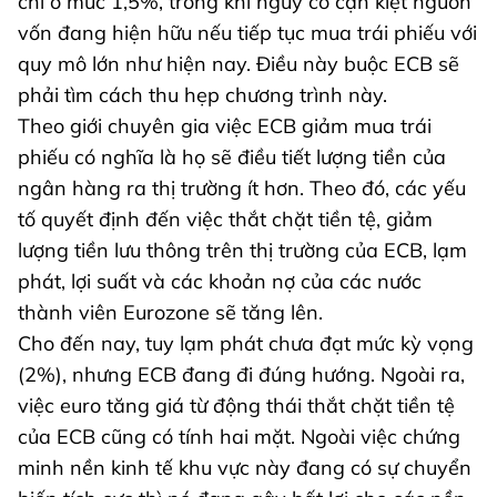
chỉ ở mức 1,5%, trong khi nguy cơ cạn kiệt nguồn
vốn đang hiện hữu nếu tiếp tục mua trái phiếu với
quy mô lớn như hiện nay. Điều này buộc ECB sẽ
phải tìm cách thu hẹp chương trình này.
Theo giới chuyên gia việc ECB giảm mua trái
phiếu có nghĩa là họ sẽ điều tiết lượng tiền của
ngân hàng ra thị trường ít hơn. Theo đó, các yếu
tố quyết định đến việc thắt chặt tiền tệ, giảm
lượng tiền lưu thông trên thị trường của ECB, lạm
phát, lợi suất và các khoản nợ của các nước
thành viên Eurozone sẽ tăng lên.
Cho đến nay, tuy lạm phát chưa đạt mức kỳ vọng
(2%), nhưng ECB đang đi đúng hướng. Ngoài ra,
việc euro tăng giá từ động thái thắt chặt tiền tệ
của ECB cũng có tính hai mặt. Ngoài việc chứng
minh nền kinh tế khu vực này đang có sự chuyển