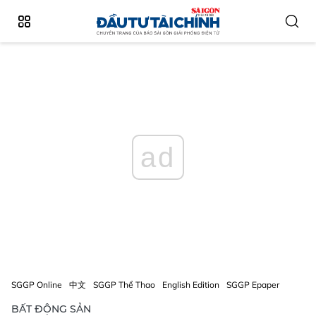
ad
SGGP Online
中文
SGGP Thể Thao
English Edition
SGGP Epaper
BẤT ĐỘNG SẢN