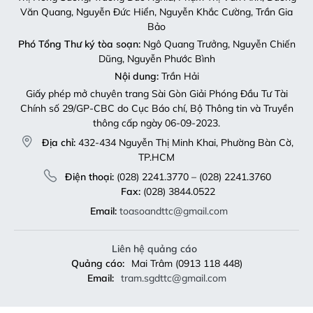
Văn Quang, Nguyễn Đức Hiển, Nguyễn Khắc Cường, Trần Gia
Bảo
Phó Tổng Thư ký tòa soạn:
Ngô Quang Trưởng, Nguyễn Chiến
Dũng, Nguyễn Phước Bình
Nội dung:
Trần Hải
Giấy phép mở chuyên trang Sài Gòn Giải Phóng Đầu Tư Tài
Chính số 29/GP-CBC do Cục Báo chí, Bộ Thông tin và Truyền
thông cấp ngày 06-09-2023.
Địa chỉ:
432-434 Nguyễn Thị Minh Khai, Phường Bàn Cờ,
TP.HCM
Điện thoại:
(028) 2241.3770 – (028) 2241.3760
Fax:
(028) 3844.0522
Email:
toasoandttc@gmail.com
Liên hệ quảng cáo
Quảng cáo:
Mai Trâm (0913 118 448)
Email:
tram.sgdttc@gmail.com