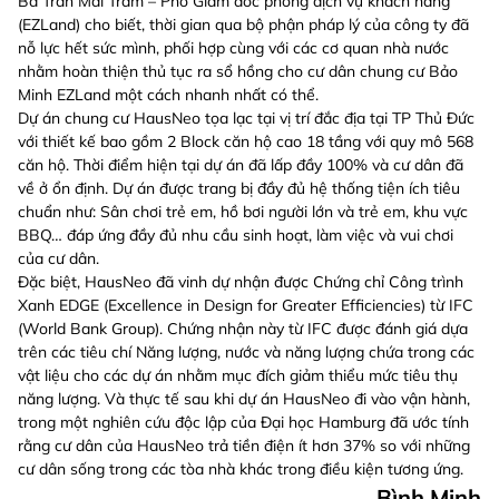
Bà Trần Mai Trâm – Phó Giám đốc phòng dịch vụ khách hàng
(EZLand) cho biết, thời gian qua bộ phận pháp lý của công ty đã
nỗ lực hết sức mình, phối hợp cùng với các cơ quan nhà nước
nhằm hoàn thiện thủ tục ra sổ hồng cho cư dân chung cư Bảo
Minh EZLand một cách nhanh nhất có thể.
Dự án chung cư HausNeo tọa lạc tại vị trí đắc địa tại TP Thủ Đức
với thiết kế bao gồm 2 Block căn hộ cao 18 tầng với quy mô 568
căn hộ. Thời điểm hiện tại dự án đã lấp đầy 100% và cư dân đã
về ở ổn định. Dự án được trang bị đầy đủ hệ thống tiện ích tiêu
chuẩn như: Sân chơi trẻ em, hồ bơi người lớn và trẻ em, khu vực
BBQ… đáp ứng đầy đủ nhu cầu sinh hoạt, làm việc và vui chơi
của cư dân.
Đặc biệt, HausNeo đã vinh dự nhận được Chứng chỉ Công trình
Xanh EDGE (Excellence in Design for Greater Efficiencies) từ IFC
(World Bank Group). Chứng nhận này từ IFC được đánh giá dựa
trên các tiêu chí Năng lượng, nước và năng lượng chứa trong các
vật liệu cho các dự án nhằm mục đích giảm thiểu mức tiêu thụ
năng lượng. Và thực tế sau khi dự án HausNeo đi vào vận hành,
trong một nghiên cứu độc lập của Đại học Hamburg đã ước tính
rằng cư dân của HausNeo trả tiền điện ít hơn 37% so với những
cư dân sống trong các tòa nhà khác trong điều kiện tương ứng.
Bình Minh