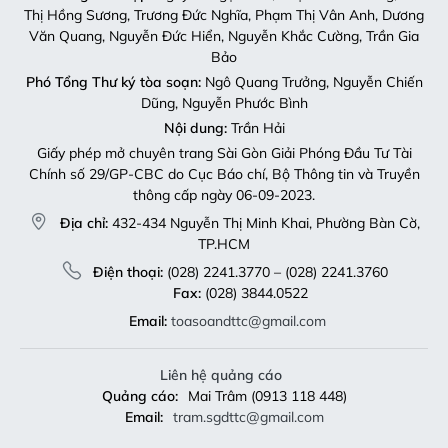
Thị Hồng Sương, Trương Đức Nghĩa, Phạm Thị Vân Anh, Dương
Văn Quang, Nguyễn Đức Hiển, Nguyễn Khắc Cường, Trần Gia
Bảo
Phó Tổng Thư ký tòa soạn:
Ngô Quang Trưởng, Nguyễn Chiến
Dũng, Nguyễn Phước Bình
Nội dung:
Trần Hải
Giấy phép mở chuyên trang Sài Gòn Giải Phóng Đầu Tư Tài
Chính số 29/GP-CBC do Cục Báo chí, Bộ Thông tin và Truyền
thông cấp ngày 06-09-2023.
Địa chỉ:
432-434 Nguyễn Thị Minh Khai, Phường Bàn Cờ,
TP.HCM
Điện thoại:
(028) 2241.3770 – (028) 2241.3760
Fax:
(028) 3844.0522
Email:
toasoandttc@gmail.com
Liên hệ quảng cáo
Quảng cáo:
Mai Trâm (0913 118 448)
Email:
tram.sgdttc@gmail.com