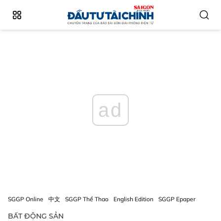
ad
SGGP Online
中文
SGGP Thể Thao
English Edition
SGGP Epaper
BẤT ĐỘNG SẢN