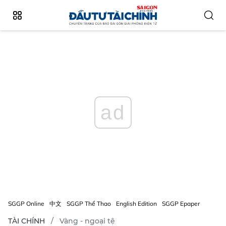
ad
SGGP Online
中文
SGGP Thể Thao
English Edition
SGGP Epaper
TÀI CHÍNH
Vàng - ngoại tệ