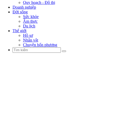
Quy hoạch - Đô thị
Doanh nghiệp
Đời sống
Sức khỏe
Ẩm thực
Du lịch
Thế giới
Hồ sơ
Nhân vật
Chuyện bốn phương