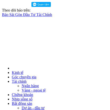
Theo dõi báo trên:
Báo Sài Gòn Đầu Tư Tài Chính
Kinh tế
Góc chuyên gia
Tài chính
Ngân hàng
Vàng - ngoại tệ
Chứng khoán
Nhịp sống số
Bất động sản
Dự án - đầu tư