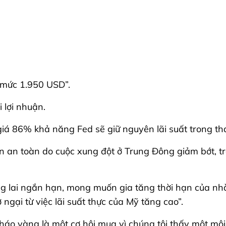
ở mức 1.950 USD”.
 lợi nhuận.
iá 86% khả năng Fed sẽ giữ nguyên lãi suất trong th
n an toàn do cuộc xung đột ở Trung Đông giảm bớt, tr
ng lai ngắn hạn, mong muốn gia tăng thời hạn của nhà
 ngại từ việc lãi suất thực của Mỹ tăng cao”.
tháo vàng là một cơ hội mua vì chúng tôi thấy một mô