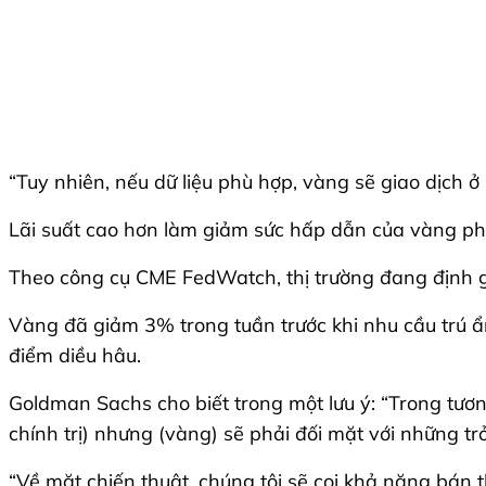
“Tuy nhiên, nếu dữ liệu phù hợp, vàng sẽ giao dịch 
Lãi suất cao hơn làm giảm sức hấp dẫn của vàng phi
Theo công cụ CME FedWatch, thị trường đang định g
Vàng đã giảm 3% trong tuần trước khi nhu cầu trú ẩ
điểm diều hâu.
Goldman Sachs cho biết trong một lưu ý: “Trong tươ
chính trị) nhưng (vàng) sẽ phải đối mặt với những trở
“Về mặt chiến thuật, chúng tôi sẽ coi khả năng bán 